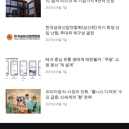
치, 법적 리스크 속 기업가치 4천억 인정
2026년 8월 7일
한국섬유산업연합회(섬산련) 차기 회장 선
임 난항, 추대위 재구성 결정
2026년 8월 7일
테크 중심 유통 생태계 재편될까…’쿠팡’, 쇼
핑 동선 ‘재 설계’
2026년 8월 7일
프리미엄 티 시장의 진화…’웰니스 디저트’ 수
요 급증, 신세계의 ‘향’ 전략
2026년 8월 7일