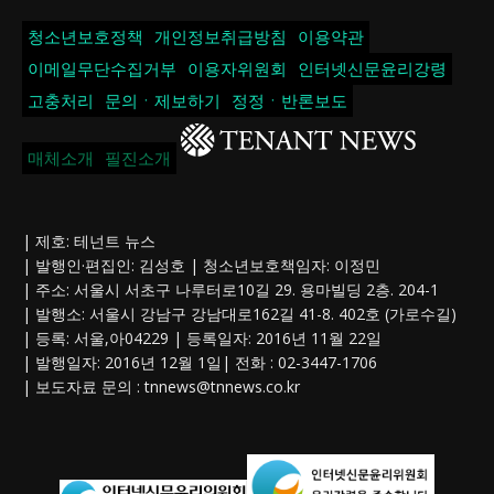
청소년보호정책
개인정보취급방침
이용약관
이메일무단수집거부
이용자위원회
인터넷신문윤리강령
고충처리
문의ㆍ제보하기
정정ㆍ반론보도
매체소개
필진소개
| 제호: 테넌트 뉴스
| 발행인·편집인: 김성호 | 청소년보호책임자: 이정민
| 주소: 서울시 서초구 나루터로10길 29. 용마빌딩 2층. 204-1
| 발행소: 서울시 강남구 강남대로162길 41-8. 402호 (가로수길)
| 등록: 서울,아04229 | 등록일자: 2016년 11월 22일
| 발행일자: 2016년 12월 1일| 전화 : 02-3447-1706
| 보도자료 문의 :
tnnews@tnnews.co.kr