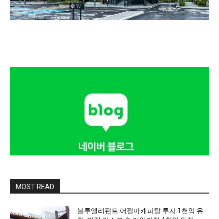
MOST READ
블루엘리펀트 어펄마캐피탈 투자 1천억 유