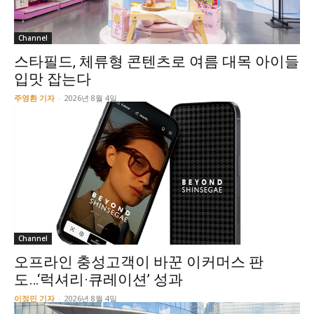
Channel
스타필드, 체류형 콘텐츠로 여름 대목 아이들
입맛 잡는다
주영환 기자
-
2026년 8월 4일
Channel
오프라인 충성고객이 바꾼 이커머스 판
도…‘럭셔리·큐레이션’ 성과
이정민 기자
-
2026년 8월 4일