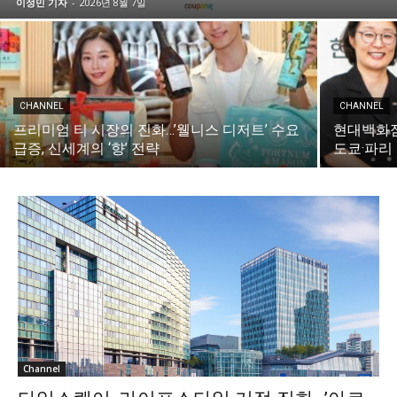
이정민 기자
-
2026년 8월 7일
CHANNEL
CHANNEL
프리미엄 티 시장의 진화…’웰니스 디저트’ 수요
현대백화점
급증, 신세계의 ‘향’ 전략
도쿄·파리
Channel