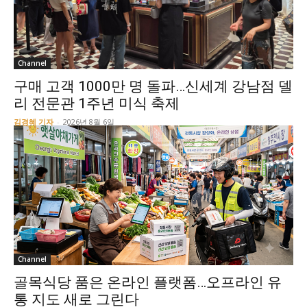
Channel
구매 고객 1000만 명 돌파…신세계 강남점 델
리 전문관 1주년 미식 축제
김경혜 기자
-
2026년 8월 6일
Channel
골목식당 품은 온라인 플랫폼…오프라인 유
통 지도 새로 그린다