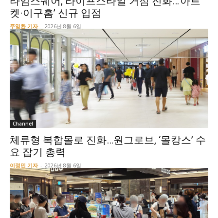
타임스퀘어, 라이프스타일 거점 진화…’아르
켓·이구홈’ 신규 입점
주영환 기자
-
2026년 8월 6일
Channel
체류형 복합몰로 진화…원그로브, ‘몰캉스’ 수
요 잡기 총력
이정민 기자
-
2026년 8월 6일