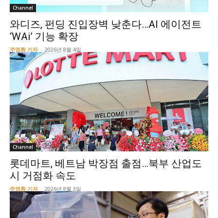
Channel
와디즈, 펀딩 진입장벽 낮춘다…AI 에이전트
‘WAi’ 기능 확장
주영환 기자
-
2026년 8월 4일
Channel
롯데마트, 베트남 박장점 출점…북부 산업도
시 거점화 속도
주영환 기자
-
2026년 8월 3일