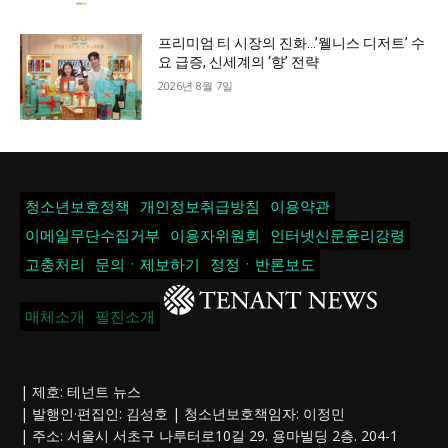
프리미엄 티 시장의 진화…’웰니스 디저트’ 수
요 급증, 신세계의 ‘향’ 전략
2026년 8월 7일
청소년보호정책
개인정보취급방침
이용약관
이메일무단수집거부
이용자위원회
인터넷신문윤리강령
고충처리
문의ㆍ제보하기
정정ㆍ반론보도
매체소개
필진소개
| 제호: 테넌트 뉴스
| 발행인·편집인: 김성호 | 청소년보호책임자: 이정민
| 주소: 서울시 서초구 나루터로10길 29. 용마빌딩 2층. 204-1