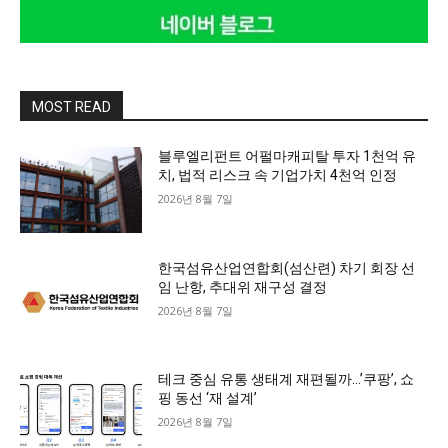
MOST READ
블루엘리펀트 어펄마캐피탈 투자 1천억 유
치, 법적 리스크 속 기업가치 4천억 인정
2026년 8월 7일
한국섬유산업연합회(섬산련) 차기 회장 선
임 난항, 추대위 재구성 결정
2026년 8월 7일
테크 중심 유통 생태계 재편될까…’쿠팡’, 쇼
핑 동선 ‘재 설계’
2026년 8월 7일