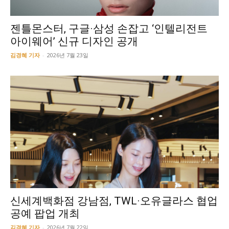
젠틀몬스터, 구글·삼성 손잡고 ‘인텔리전트
아이웨어’ 신규 디자인 공개
김경혜 기자
-
2026년 7월 23일
신세계백화점 강남점, TWL·오유글라스 협업
공예 팝업 개최
김경혜 기자
-
2026년 7월 22일