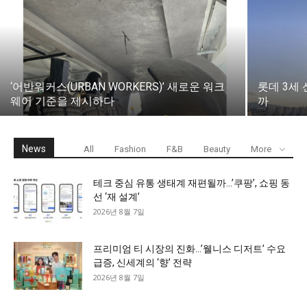
‘어반워커스(URBAN WORKERS)’ 새로운 워크
롯데 3세 
웨어 기준을 제시하다
까
News
All
Fashion
F&B
Beauty
More
테크 중심 유통 생태계 재편될까…’쿠팡’, 쇼핑 동
선 ‘재 설계’
2026년 8월 7일
프리미엄 티 시장의 진화…’웰니스 디저트’ 수요
급증, 신세계의 ‘향’ 전략
2026년 8월 7일