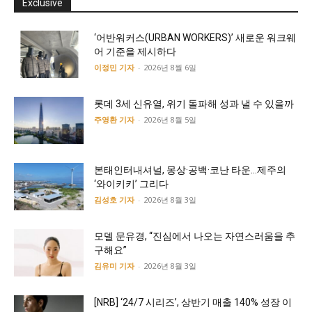
Exclusive
‘어반워커스(URBAN WORKERS)’ 새로운 워크웨
어 기준을 제시하다
이정민 기자
-
2026년 8월 6일
롯데 3세 신유열, 위기 돌파해 성과 낼 수 있을까
주영환 기자
-
2026년 8월 5일
본태인터내셔널, 몽상·공백·코난 타운…제주의
‘와이키키’ 그리다
김성호 기자
-
2026년 8월 3일
모델 문유경, “진심에서 나오는 자연스러움을 추
구해요”
김유미 기자
-
2026년 8월 3일
[NRB] ‘24/7 시리즈’, 상반기 매출 140% 성장 이