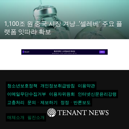
1,100조 원 중국 시장 겨냥…‘셀레베’ 주요 플
랫폼 잇따라 확보
청소년보호정책
개인정보취급방침
이용약관
이메일무단수집거부
이용자위원회
인터넷신문윤리강령
고충처리
문의ㆍ제보하기
정정ㆍ반론보도
매체소개
필진소개