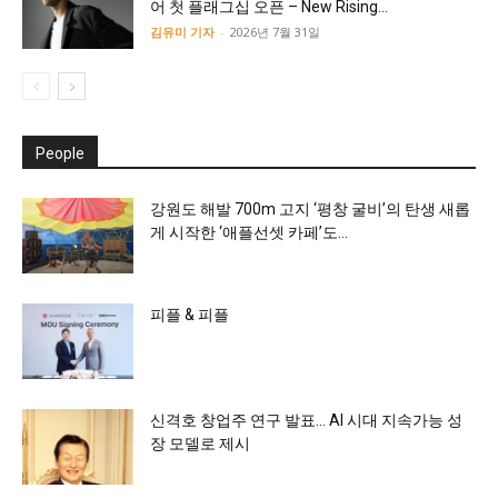
어 첫 플래그십 오픈 – New Rising...
김유미 기자
-
2026년 7월 31일
People
강원도 해발 700m 고지 ‘평창 굴비’의 탄생 새롭
게 시작한 ‘애플선셋 카페’도...
피플 & 피플
신격호 창업주 연구 발표… AI 시대 지속가능 성
장 모델로 제시