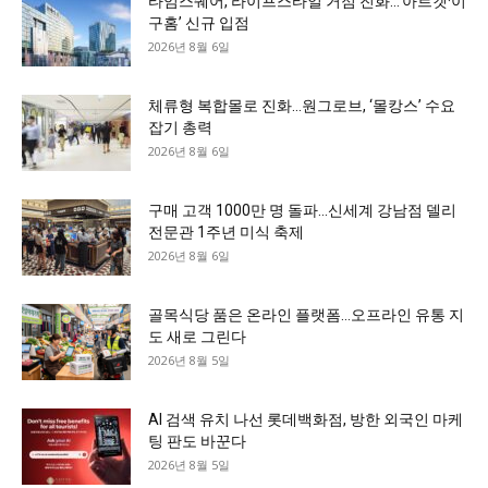
타임스퀘어, 라이프스타일 거점 진화…’아르켓·이
구홈’ 신규 입점
2026년 8월 6일
체류형 복합몰로 진화…원그로브, ‘몰캉스’ 수요
잡기 총력
2026년 8월 6일
구매 고객 1000만 명 돌파…신세계 강남점 델리
전문관 1주년 미식 축제
2026년 8월 6일
골목식당 품은 온라인 플랫폼…오프라인 유통 지
도 새로 그린다
2026년 8월 5일
AI 검색 유치 나선 롯데백화점, 방한 외국인 마케
팅 판도 바꾼다
2026년 8월 5일