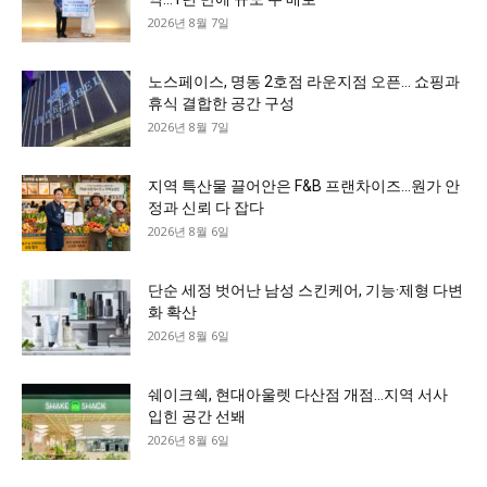
2026년 8월 7일
노스페이스, 명동 2호점 라운지점 오픈… 쇼핑과
휴식 결합한 공간 구성
2026년 8월 7일
지역 특산물 끌어안은 F&B 프랜차이즈…원가 안
정과 신뢰 다 잡다
2026년 8월 6일
단순 세정 벗어난 남성 스킨케어, 기능·제형 다변
화 확산
2026년 8월 6일
쉐이크쉑, 현대아울렛 다산점 개점…지역 서사
입힌 공간 선봬
2026년 8월 6일