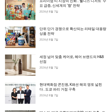
프리미엄 티 시장의 진화…’웰니스 디저트’ 수
요 급증, 신세계의 ‘향’ 전략
2026년 8월 7일
단위 단가 경쟁으로 확산되는 리테일 대용량
상품 전략
2026년 8월 7일
세정 넘어 맞춤 케어로, 헤어 브랜드의 H&B
선점
2026년 8월 7일
현대백화점·콘진원, K패션 해외 영토 넓힌
다…도쿄·파리 거점 구축
2026년 8월 7일