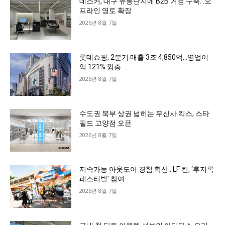
데스커, 대구 유통단지에 B2B 거점 구축…오
프라인 영토 확장
2026년 8월 7일
롯데쇼핑, 2분기 매출 3조 4,850억…영업이
익 121% 껑충
2026년 8월 7일
수도권 북부 상권 넓히는 무신사 킥스, 스타
필드 고양점 오픈
2026년 8월 7일
지속가능 아웃도어 경험 확산…LF 킨, ‘후지록
페스티벌’ 참여
2026년 8월 7일