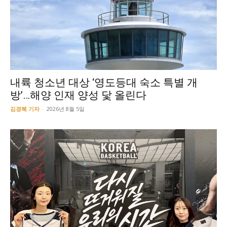
내륙 청소년 대상 ‘영도등대 숙소 특별 개
방’…해양 인재 양성 닻 올린다
김경혜 기자
-
2026년 8월 5일