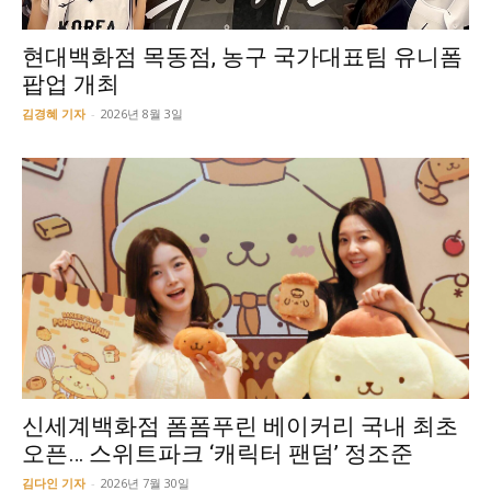
현대백화점 목동점, 농구 국가대표팀 유니폼
팝업 개최
김경혜 기자
-
2026년 8월 3일
신세계백화점 폼폼푸린 베이커리 국내 최초
오픈… 스위트파크 ‘캐릭터 팬덤’ 정조준
김다인 기자
-
2026년 7월 30일