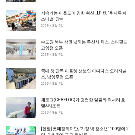
지속가능 아웃도어 경험 확산…LF 킨, ‘후지록 페
스티벌’ 참여
2026년 8월 7일
수도권 북부 상권 넓히는 무신사 킥스, 스타필드
고양점 오픈
2026년 8월 7일
국내 첫 단독 아울렛 선보인 아디다스 오리지널
스, 남양주점 오픈
2026년 8월 7일
채로그(CHAELOG)가 경험한 알릴라 럭셔리 호
텔&리조트
2026년 8월 7일
[현장] 롯데장학재단, ‘가정 밖 청소년’ 100명에 2
억…1년 만에 규모 두 배로