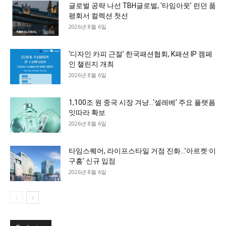
글로벌 공략 나선 TBH글로벌, ‘타임아웃’ 런던 품
평회서 컬렉션 첫선
2026년 8월 6일
‘디자인 카피 근절’ 한국패션협회, K패션 IP 캠페
인 챌린지 개최
2026년 8월 6일
1,100조 원 중국 시장 겨냥…‘셀레베’ 주요 플랫폼
잇따라 확보
2026년 8월 6일
타임스퀘어, 라이프스타일 거점 진화…’아르켓·이
구홈’ 신규 입점
2026년 8월 6일