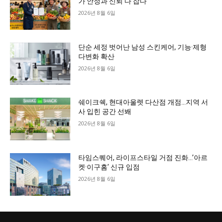
가 안정과 신뢰 다 잡다
2026년 8월 6일
단순 세정 벗어난 남성 스킨케어, 기능·제형
다변화 확산
2026년 8월 6일
쉐이크쉑, 현대아울렛 다산점 개점…지역 서
사 입힌 공간 선봬
2026년 8월 6일
타임스퀘어, 라이프스타일 거점 진화…’아르
켓·이구홈’ 신규 입점
2026년 8월 6일