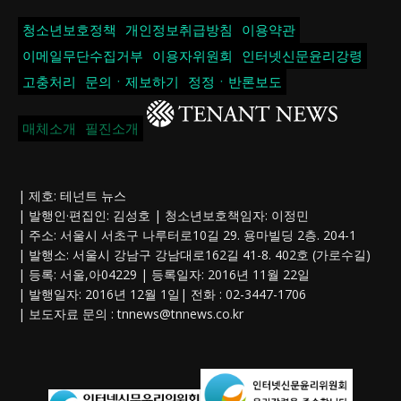
청소년보호정책
개인정보취급방침
이용약관
이메일무단수집거부
이용자위원회
인터넷신문윤리강령
고충처리
문의ㆍ제보하기
정정ㆍ반론보도
매체소개
필진소개
| 제호: 테넌트 뉴스
| 발행인·편집인: 김성호 | 청소년보호책임자: 이정민
| 주소: 서울시 서초구 나루터로10길 29. 용마빌딩 2층. 204-1
| 발행소: 서울시 강남구 강남대로162길 41-8. 402호 (가로수길)
| 등록: 서울,아04229 | 등록일자: 2016년 11월 22일
| 발행일자: 2016년 12월 1일| 전화 : 02-3447-1706
| 보도자료 문의 :
tnnews@tnnews.co.kr