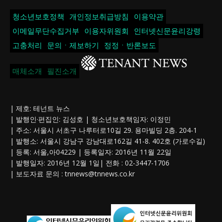
청소년보호정책
개인정보취급방침
이용약관
이메일무단수집거부
이용자위원회
인터넷신문윤리강령
고충처리
문의ㆍ제보하기
정정ㆍ반론보도
매체소개
필진소개
| 제호: 테넌트 뉴스
| 발행인·편집인: 김성호 | 청소년보호책임자: 이정민
| 주소: 서울시 서초구 나루터로10길 29. 용마빌딩 2층. 204-1
| 발행소: 서울시 강남구 강남대로162길 41-8. 402호 (가로수길)
| 등록: 서울,아04229 | 등록일자: 2016년 11월 22일
| 발행일자: 2016년 12월 1일| 전화 : 02-3447-1706
| 보도자료 문의 :
tnnews@tnnews.co.kr