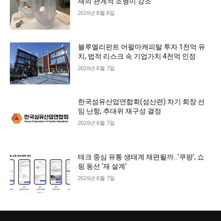
재의 관계적 조형미 강조
2026년 8월 8일
블루엘리펀트 어펄마캐피탈 투자 1천억 유
치, 법적 리스크 속 기업가치 4천억 인정
2026년 8월 7일
한국섬유산업연합회(섬산련) 차기 회장 선
임 난항, 추대위 재구성 결정
2026년 8월 7일
테크 중심 유통 생태계 재편될까…’쿠팡’, 쇼
핑 동선 ‘재 설계’
2026년 8월 7일