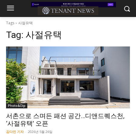
Tags
사절유택
Tag:
사절유택
Photo&Clip
서촌으로 스며든 패션 공간…디앤드퀘스천,
‘사절유택’ 오픈
김다인 기자
-
2026년 5월 26일