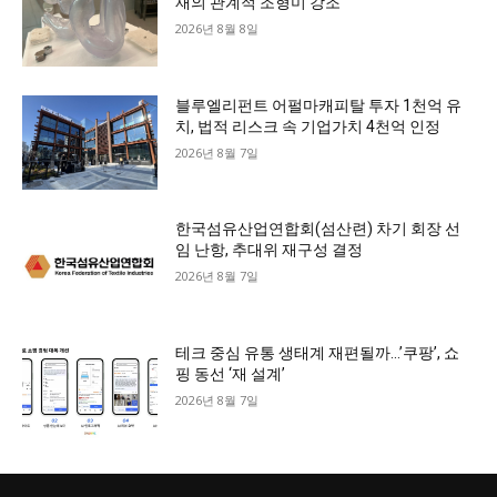
재의 관계적 조형미 강조
2026년 8월 8일
블루엘리펀트 어펄마캐피탈 투자 1천억 유
치, 법적 리스크 속 기업가치 4천억 인정
2026년 8월 7일
한국섬유산업연합회(섬산련) 차기 회장 선
임 난항, 추대위 재구성 결정
2026년 8월 7일
테크 중심 유통 생태계 재편될까…’쿠팡’, 쇼
핑 동선 ‘재 설계’
2026년 8월 7일