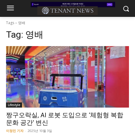
Tags
영배
Tag:
영배
Lifestyle
짱구오락실, AI 로봇 도입으로 ‘체험형 복합
문화 공간’ 변신
이정민 기자
-
2025년 10월 3일