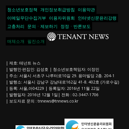
청소년보호정책
개인정보취급방침
이용약관
이메일무단수집거부
이용자위원회
인터넷신문윤리강령
고충처리
문의ㆍ제보하기
정정ㆍ반론보도
매체소개
필진소개
| 제호: 테넌트 뉴스
| 발행인·편집인: 김성호 | 청소년보호책임자: 이정민
| 주소: 서울시 서초구 나루터로10길 29. 용마빌딩 2층. 204-1
| 발행소: 서울시 강남구 강남대로162길 41-8. 402호 (가로수길)
| 등록: 서울,아04229 | 등록일자: 2016년 11월 22일
| 발행일자: 2016년 12월 1일| 전화 : 02-3447-1706
| 보도자료 문의 :
tnnews@tnnews.co.kr