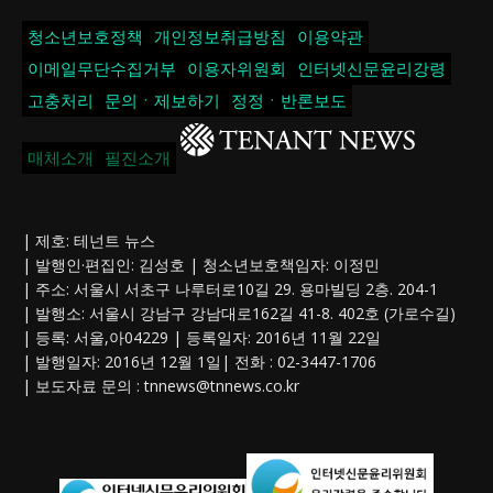
청소년보호정책
개인정보취급방침
이용약관
이메일무단수집거부
이용자위원회
인터넷신문윤리강령
고충처리
문의ㆍ제보하기
정정ㆍ반론보도
매체소개
필진소개
| 제호: 테넌트 뉴스
| 발행인·편집인: 김성호 | 청소년보호책임자: 이정민
| 주소: 서울시 서초구 나루터로10길 29. 용마빌딩 2층. 204-1
| 발행소: 서울시 강남구 강남대로162길 41-8. 402호 (가로수길)
| 등록: 서울,아04229 | 등록일자: 2016년 11월 22일
| 발행일자: 2016년 12월 1일| 전화 : 02-3447-1706
| 보도자료 문의 :
tnnews@tnnews.co.kr