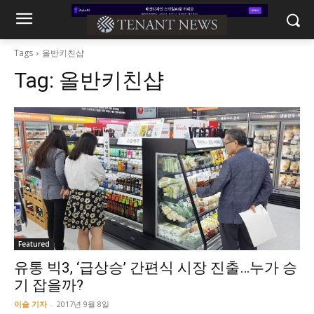
Tags
올반키친샵
Tag:
올반키친샵
Featured
유통 빅3, ‘급상승’ 간편식 시장 진출…누가 승
기 잡을까?
이슬 기자
-
2017년 9월 8일