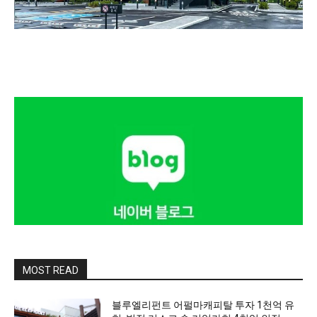
MOST READ
블루엘리펀트 어펄마캐피탈 투자 1천억 유