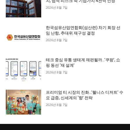
치, 법적 리스크 속 기업가치 4천억 인정
2026년 8월 7일
한국섬유산업연합회(섬산련) 차기 회장 선
임 난항, 추대위 재구성 결정
2026년 8월 7일
테크 중심 유통 생태계 재편될까…’쿠팡’, 쇼
핑 동선 ‘재 설계’
2026년 8월 7일
프리미엄 티 시장의 진화…’웰니스 디저트’ 수
요 급증, 신세계의 ‘향’ 전략
2026년 8월 7일