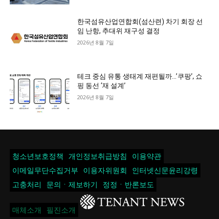
한국섬유산업연합회(섬산련) 차기 회장 선
임 난항, 추대위 재구성 결정
2026년 8월 7일
테크 중심 유통 생태계 재편될까…’쿠팡’, 쇼
핑 동선 ‘재 설계’
2026년 8월 7일
청소년보호정책
개인정보취급방침
이용약관
이메일무단수집거부
이용자위원회
인터넷신문윤리강령
고충처리
문의ㆍ제보하기
정정ㆍ반론보도
매체소개
필진소개