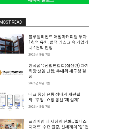
MOST READ
블루엘리펀트 어펄마캐피탈 투자
1천억 유치, 법적 리스크 속 기업가
치 4천억 인정
2026년 8월 7일
한국섬유산업연합회(섬산련) 차기
회장 선임 난항, 추대위 재구성 결
정
2026년 8월 7일
테크 중심 유통 생태계 재편될
까…’쿠팡’, 쇼핑 동선 ‘재 설계’
2026년 8월 7일
프리미엄 티 시장의 진화…’웰니스
디저트’ 수요 급증, 신세계의 ‘향’ 전