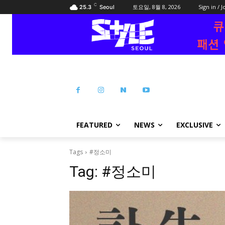
C
토요일, 8월 8, 2026
Sign in / J
25.3
Seoul
FEATURED
NEWS
EXCLUSIVE
Tags
#정소미
Tag:
#정소미