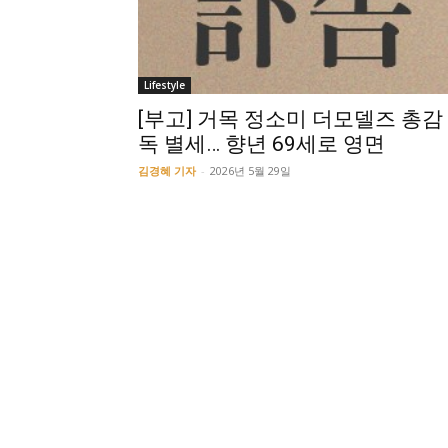
Lifestyle
[부고] 거목 정소미 더모델즈 총감
독 별세… 향년 69세로 영면
김경혜 기자
-
2026년 5월 29일