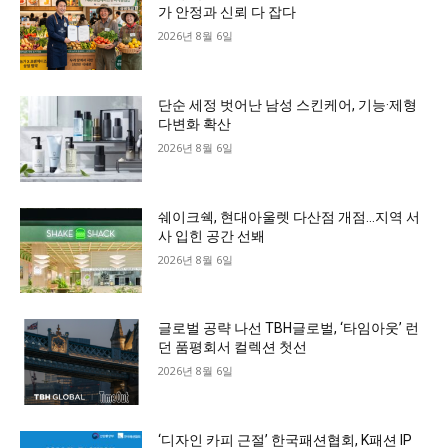
가 안정과 신뢰 다 잡다
2026년 8월 6일
단순 세정 벗어난 남성 스킨케어, 기능·제형
다변화 확산
2026년 8월 6일
쉐이크쉑, 현대아울렛 다산점 개점…지역 서
사 입힌 공간 선봬
2026년 8월 6일
글로벌 공략 나선 TBH글로벌, ‘타임아웃’ 런
던 품평회서 컬렉션 첫선
2026년 8월 6일
‘디자인 카피 근절’ 한국패션협회, K패션 IP