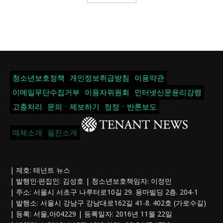
청소년보호정책
개인정보취급방침
이용약관
이메일무단수집거부
이용자위원회
인터넷신문윤리강령
고충처리
문의ㆍ제보하기
정정ㆍ반론보도
매체소개
필진소개
| 제호: 테넌트 뉴스
| 발행인·편집인: 김성호 | 청소년보호책임자: 이정민
| 주소: 서울시 서초구 나루터로10길 29. 용마빌딩 2층. 204-1
| 발행소: 서울시 강남구 강남대로162길 41-8. 402호 (가로수길)
| 등록: 서울,아04229 | 등록일자: 2016년 11월 22일