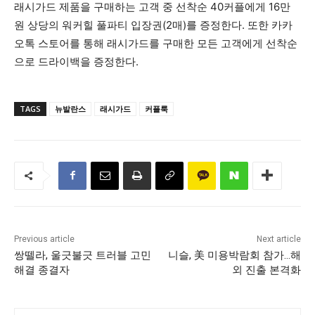
래시가드 제품을 구매하는 고객 중 선착순 40커플에게 16만
원 상당의 워커힐 풀파티 입장권(2매)를 증정한다. 또한 카카
오톡 스토어를 통해 래시가드를 구매한 모든 고객에게 선착순
으로 드라이백을 증정한다.
TAGS
뉴발란스
래시가드
커플룩
Previous article
Next article
쌍뗄라, 울긋불긋 트러블 고민
니슬, 美 미용박람회 참가…해
해결 종결자
외 진출 본격화