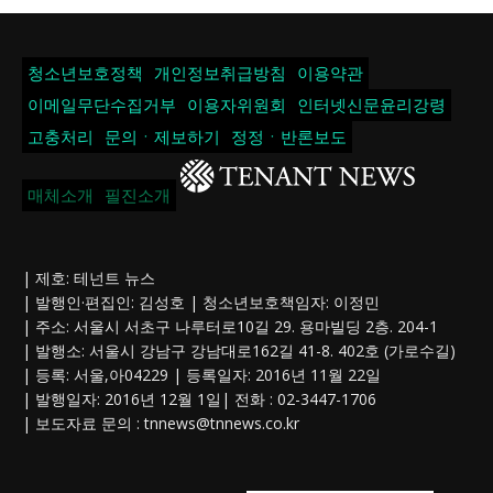
청소년보호정책
개인정보취급방침
이용약관
이메일무단수집거부
이용자위원회
인터넷신문윤리강령
고충처리
문의ㆍ제보하기
정정ㆍ반론보도
매체소개
필진소개
| 제호: 테넌트 뉴스
| 발행인·편집인: 김성호 | 청소년보호책임자: 이정민
| 주소: 서울시 서초구 나루터로10길 29. 용마빌딩 2층. 204-1
| 발행소: 서울시 강남구 강남대로162길 41-8. 402호 (가로수길)
| 등록: 서울,아04229 | 등록일자: 2016년 11월 22일
| 발행일자: 2016년 12월 1일| 전화 : 02-3447-1706
| 보도자료 문의 :
tnnews@tnnews.co.kr