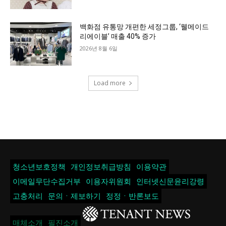
백화점 유통망 개편한 세정그룹, ‘웰메이드
리에이블’ 매출 40% 증가
2026년 8월 6일
Load more
청소년보호정책
개인정보취급방침
이용약관
이메일무단수집거부
이용자위원회
인터넷신문윤리강령
고충처리
문의ㆍ제보하기
정정ㆍ반론보도
매체소개
필진소개