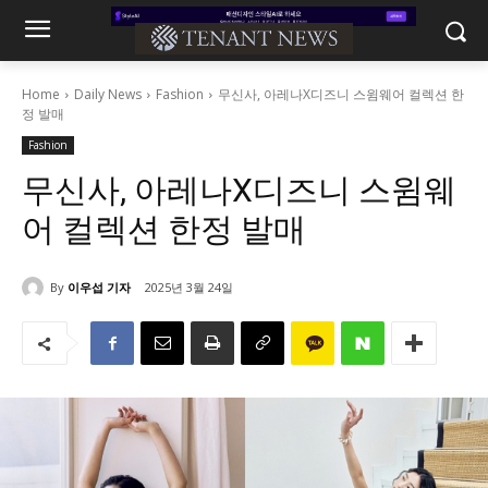
Home
Daily News
Fashion
무신사, 아레나X디즈니 스윔웨어 컬렉션 한
정 발매
Fashion
무신사, 아레나X디즈니 스윔웨
어 컬렉션 한정 발매
By
이우섭 기자
2025년 3월 24일
738
0