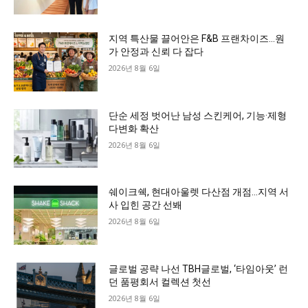
지역 특산물 끌어안은 F&B 프랜차이즈…원
가 안정과 신뢰 다 잡다
2026년 8월 6일
단순 세정 벗어난 남성 스킨케어, 기능·제형
다변화 확산
2026년 8월 6일
쉐이크쉑, 현대아울렛 다산점 개점…지역 서
사 입힌 공간 선봬
2026년 8월 6일
글로벌 공략 나선 TBH글로벌, ‘타임아웃’ 런
던 품평회서 컬렉션 첫선
2026년 8월 6일