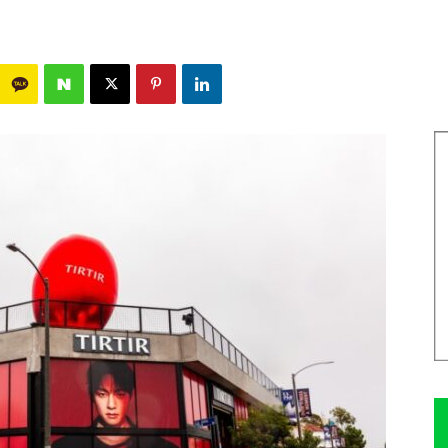
662
0