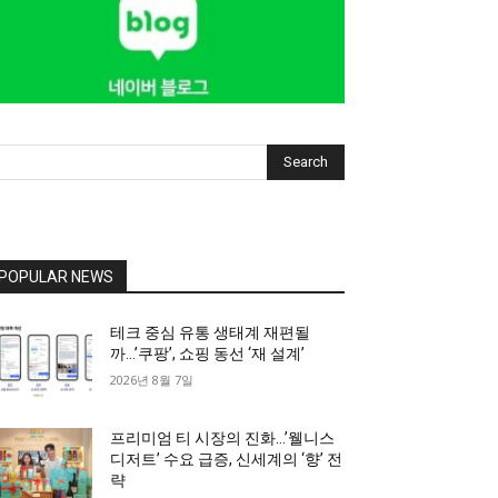
Search
POPULAR NEWS
테크 중심 유통 생태계 재편될
까…’쿠팡’, 쇼핑 동선 ‘재 설계’
2026년 8월 7일
프리미엄 티 시장의 진화…’웰니스
디저트’ 수요 급증, 신세계의 ‘향’ 전
략