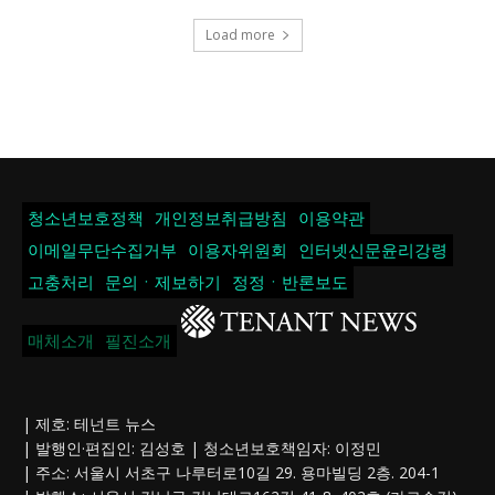
Load more
청소년보호정책
개인정보취급방침
이용약관
이메일무단수집거부
이용자위원회
인터넷신문윤리강령
고충처리
문의ㆍ제보하기
정정ㆍ반론보도
매체소개
필진소개
| 제호: 테넌트 뉴스
| 발행인·편집인: 김성호 | 청소년보호책임자: 이정민
| 주소: 서울시 서초구 나루터로10길 29. 용마빌딩 2층. 204-1