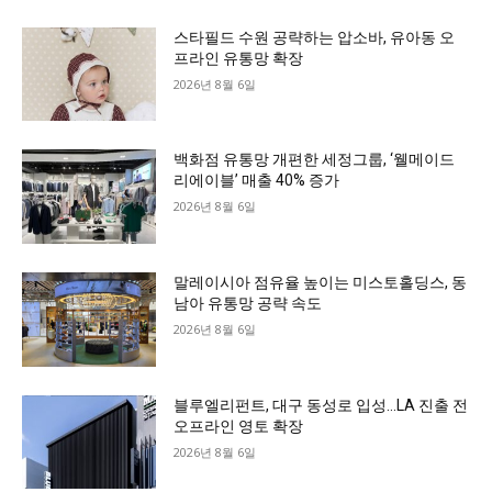
스타필드 수원 공략하는 압소바, 유아동 오
프라인 유통망 확장
2026년 8월 6일
백화점 유통망 개편한 세정그룹, ‘웰메이드
리에이블’ 매출 40% 증가
2026년 8월 6일
말레이시아 점유율 높이는 미스토홀딩스, 동
남아 유통망 공략 속도
2026년 8월 6일
블루엘리펀트, 대구 동성로 입성…LA 진출 전
오프라인 영토 확장
2026년 8월 6일