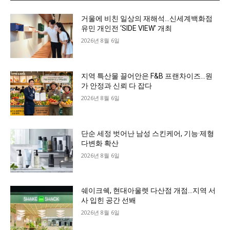
거울에 비친 일상의 재해석…신세계백화점
유민 개인전 ‘SIDE VIEW’ 개최
2026년 8월 6일
지역 특산물 끌어안은 F&B 프랜차이즈…원
가 안정과 신뢰 다 잡다
2026년 8월 6일
단순 세정 벗어난 남성 스킨케어, 기능·제형
다변화 확산
2026년 8월 6일
쉐이크쉑, 현대아울렛 다산점 개점…지역 서
사 입힌 공간 선봬
2026년 8월 6일