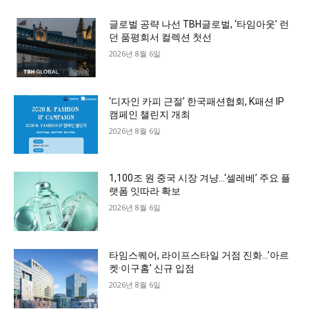
글로벌 공략 나선 TBH글로벌, ‘타임아웃’ 런
던 품평회서 컬렉션 첫선
2026년 8월 6일
‘디자인 카피 근절’ 한국패션협회, K패션 IP
캠페인 챌린지 개최
2026년 8월 6일
1,100조 원 중국 시장 겨냥…‘셀레베’ 주요 플
랫폼 잇따라 확보
2026년 8월 6일
타임스퀘어, 라이프스타일 거점 진화…’아르
켓·이구홈’ 신규 입점
2026년 8월 6일