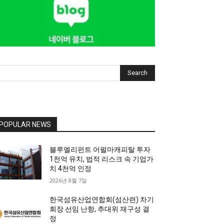
Search
POPULAR NEWS
블루엘리펀트 어펄마캐피탈 투자
1천억 유치, 법적 리스크 속 기업가
치 4천억 인정
2026년 8월 7일
한국섬유산업연합회(섬산련) 차기
회장 선임 난항, 추대위 재구성 결
정