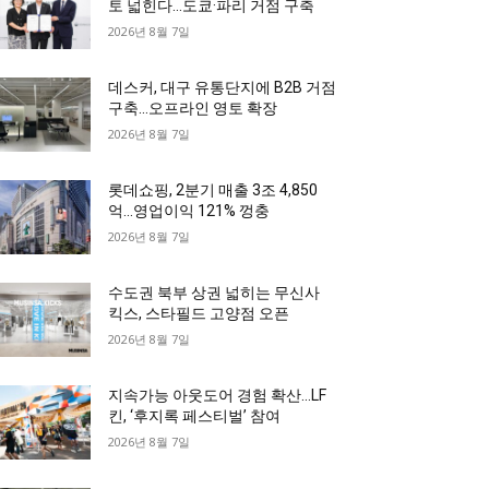
토 넓힌다…도쿄·파리 거점 구축
2026년 8월 7일
데스커, 대구 유통단지에 B2B 거점
구축…오프라인 영토 확장
2026년 8월 7일
롯데쇼핑, 2분기 매출 3조 4,850
억…영업이익 121% 껑충
2026년 8월 7일
수도권 북부 상권 넓히는 무신사
킥스, 스타필드 고양점 오픈
2026년 8월 7일
지속가능 아웃도어 경험 확산…LF
킨, ‘후지록 페스티벌’ 참여
2026년 8월 7일