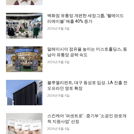
백화점 유통망 개편한 세정그룹, ‘웰메이드
리에이블’ 매출 40% 증가
2026년 8월 6일
말레이시아 점유율 높이는 미스토홀딩스, 동
남아 유통망 공략 속도
2026년 8월 6일
블루엘리펀트, 대구 동성로 입성…LA 진출 전
오프라인 영토 확장
2026년 8월 6일
스킨케어 ‘퍼센트로’…중기부 ‘소공인 판로개
척 지원사업’ 선정
2026년 8월 6일