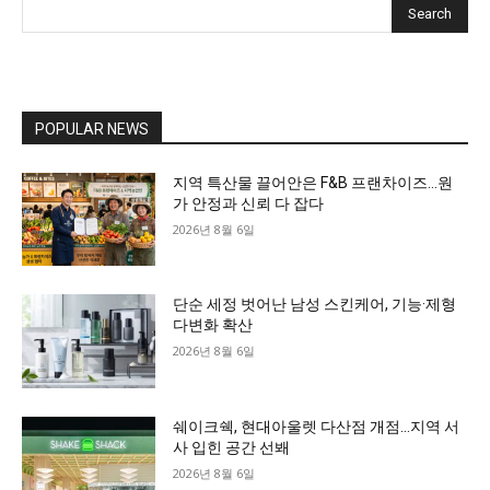
Search
POPULAR NEWS
지역 특산물 끌어안은 F&B 프랜차이즈…원
가 안정과 신뢰 다 잡다
2026년 8월 6일
단순 세정 벗어난 남성 스킨케어, 기능·제형
다변화 확산
2026년 8월 6일
쉐이크쉑, 현대아울렛 다산점 개점…지역 서
사 입힌 공간 선봬
2026년 8월 6일