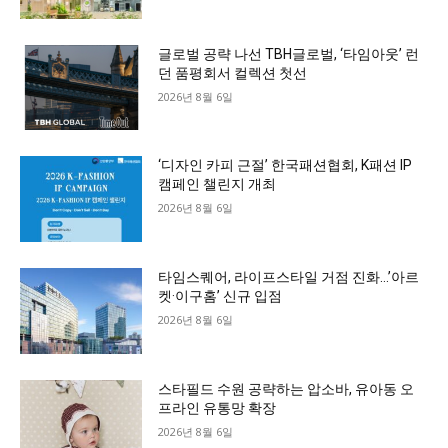
글로벌 공략 나선 TBH글로벌, ‘타임아웃’ 런
던 품평회서 컬렉션 첫선
2026년 8월 6일
‘디자인 카피 근절’ 한국패션협회, K패션 IP
캠페인 챌린지 개최
2026년 8월 6일
타임스퀘어, 라이프스타일 거점 진화…’아르
켓·이구홈’ 신규 입점
2026년 8월 6일
스타필드 수원 공략하는 압소바, 유아동 오
프라인 유통망 확장
2026년 8월 6일