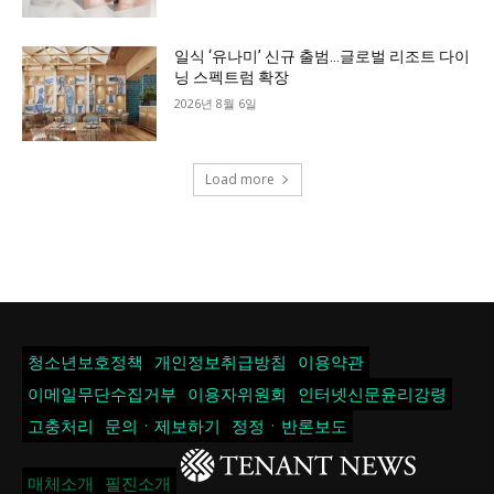
일식 ‘유나미’ 신규 출범…글로벌 리조트 다이
닝 스펙트럼 확장
2026년 8월 6일
Load more
청소년보호정책
개인정보취급방침
이용약관
이메일무단수집거부
이용자위원회
인터넷신문윤리강령
고충처리
문의ㆍ제보하기
정정ㆍ반론보도
매체소개
필진소개