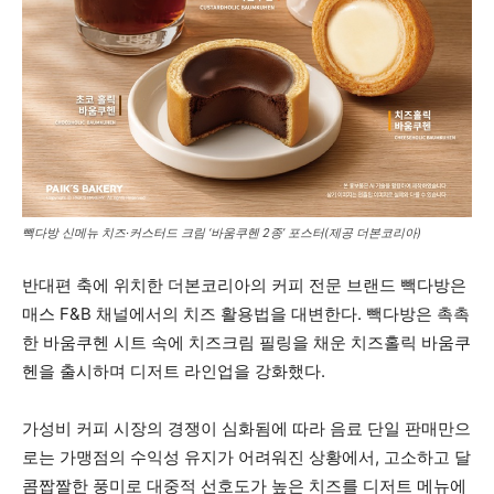
빽다방 신메뉴 치즈·커스터드 크림 ‘바움쿠헨 2종’ 포스터(제공 더본코리아)
반대편 축에 위치한 더본코리아의 커피 전문 브랜드 빽다방은
매스 F&B 채널에서의 치즈 활용법을 대변한다. 빽다방은 촉촉
한 바움쿠헨 시트 속에 치즈크림 필링을 채운 치즈홀릭 바움쿠
헨을 출시하며 디저트 라인업을 강화했다.
가성비 커피 시장의 경쟁이 심화됨에 따라 음료 단일 판매만으
로는 가맹점의 수익성 유지가 어려워진 상황에서, 고소하고 달
콤짭짤한 풍미로 대중적 선호도가 높은 치즈를 디저트 메뉴에