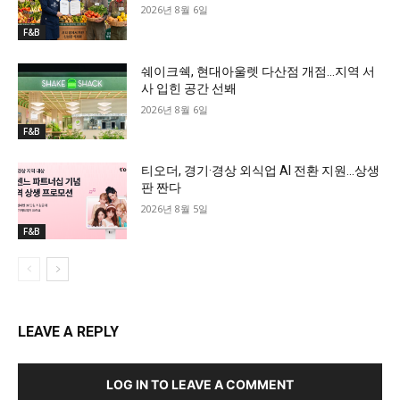
2026년 8월 6일
F&B
쉐이크쉑, 현대아울렛 다산점 개점…지역 서
사 입힌 공간 선봬
2026년 8월 6일
F&B
티오더, 경기·경상 외식업 AI 전환 지원…상생
판 짠다
2026년 8월 5일
F&B
LEAVE A REPLY
LOG IN TO LEAVE A COMMENT