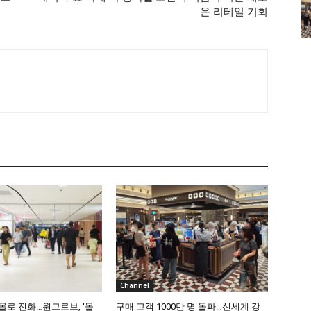
운 리테일 기회
Channel
몰로 진화…원그로브, ‘몰
구매 고객 1000만 명 돌파…신세계 강