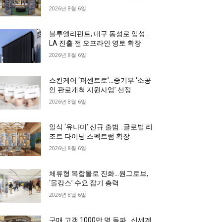
2026년 8월 6일
블루엘리펀트, 대구 동성로 입성…
LA 진출 전 오프라인 영토 확장
2026년 8월 6일
스킨케어 ‘퍼센트로’…중기부 ‘소공
인 판로개척 지원사업’ 선정
2026년 8월 6일
일식 ‘유나미’ 신규 출범…글로벌 리
조트 다이닝 스펙트럼 확장
2026년 8월 6일
체류형 복합몰로 진화…원그로브,
‘몰캉스’ 수요 잡기 총력
2026년 8월 6일
구매 고객 1000만 명 돌파…신세계