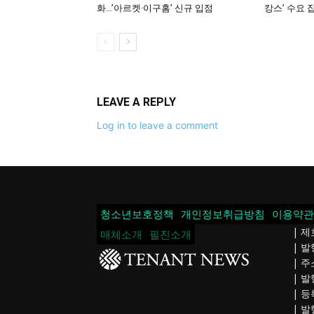
화…’아르켓·이구홈’ 신규 입점
캉스’ 수요 
LEAVE A REPLY
Log in to leave a comment
청소년보호정책
개인정보취급방침
이용약관
| 제
매체소개
필진소개
| 
| 주
| 발
| 등
| 발