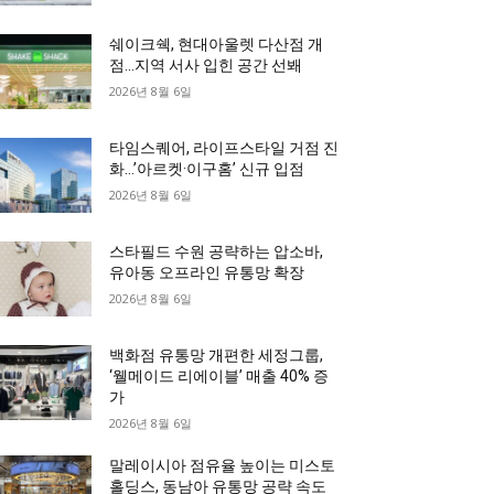
쉐이크쉑, 현대아울렛 다산점 개
점…지역 서사 입힌 공간 선봬
2026년 8월 6일
타임스퀘어, 라이프스타일 거점 진
화…’아르켓·이구홈’ 신규 입점
2026년 8월 6일
스타필드 수원 공략하는 압소바,
유아동 오프라인 유통망 확장
2026년 8월 6일
백화점 유통망 개편한 세정그룹,
‘웰메이드 리에이블’ 매출 40% 증
가
2026년 8월 6일
말레이시아 점유율 높이는 미스토
홀딩스, 동남아 유통망 공략 속도