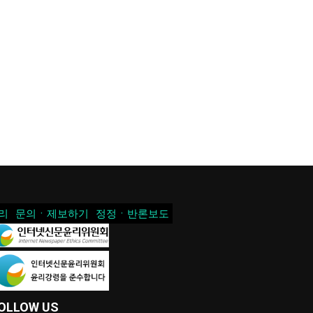
리
문의ㆍ제보하기
정정ㆍ반론보도
OLLOW US