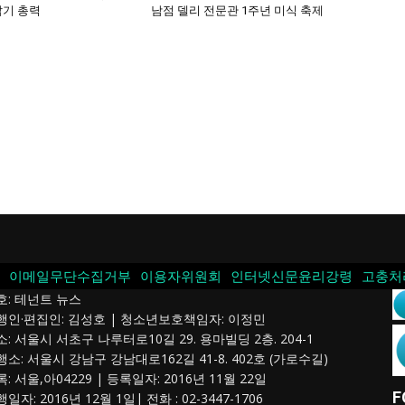
잡기 총력
남점 델리 전문관 1주년 미식 축제
이메일무단수집거부
이용자위원회
인터넷신문윤리강령
고충처
호: 테넌트 뉴스
발행인·편집인: 김성호 | 청소년보호책임자: 이정민
소: 서울시 서초구 나루터로10길 29. 용마빌딩 2층. 204-1
행소: 서울시 강남구 강남대로162길 41-8. 402호 (가로수길)
록: 서울,아04229 | 등록일자: 2016년 11월 22일
F
행일자: 2016년 12월 1일| 전화 : 02-3447-1706