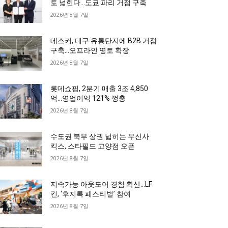
토 넓힌다…도쿄·파리 거점 구축
2026년 8월 7일
데스커, 대구 유통단지에 B2B 거점
구축…오프라인 영토 확장
2026년 8월 7일
롯데쇼핑, 2분기 매출 3조 4,850
억…영업이익 121% 껑충
2026년 8월 7일
수도권 북부 상권 넓히는 무신사
킥스, 스타필드 고양점 오픈
2026년 8월 7일
지속가능 아웃도어 경험 확산…LF
킨, ‘후지록 페스티벌’ 참여
2026년 8월 7일