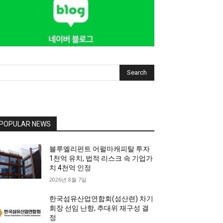
Search
POPULAR NEWS
블루엘리펀트 어펄마캐피탈 투자
1천억 유치, 법적 리스크 속 기업가
치 4천억 인정
2026년 8월 7일
한국섬유산업연합회(섬산련) 차기
회장 선임 난항, 추대위 재구성 결
정