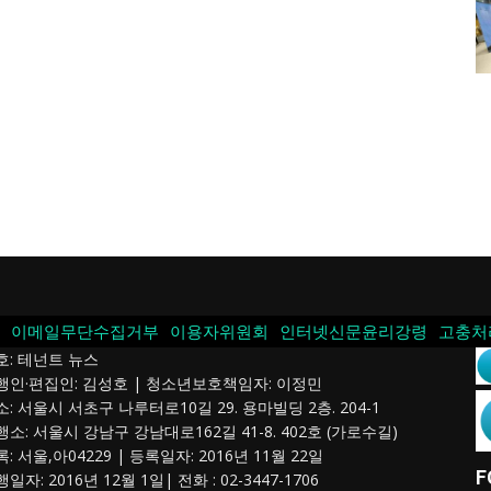
이메일무단수집거부
이용자위원회
인터넷신문윤리강령
고충처
호: 테넌트 뉴스
발행인·편집인: 김성호 | 청소년보호책임자: 이정민
소: 서울시 서초구 나루터로10길 29. 용마빌딩 2층. 204-1
행소: 서울시 강남구 강남대로162길 41-8. 402호 (가로수길)
록: 서울,아04229 | 등록일자: 2016년 11월 22일
F
행일자: 2016년 12월 1일| 전화 : 02-3447-1706