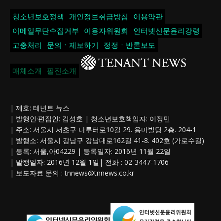
청소년보호정책
개인정보취급방침
이용약관
이메일무단수집거부
이용자위원회
인터넷신문윤리강령
고충처리
문의ㆍ제보하기
정정ㆍ반론보도
매체소개
필진소개
| 제호: 테넌트 뉴스
| 발행인·편집인: 김성호 | 청소년보호책임자: 이정민
| 주소: 서울시 서초구 나루터로10길 29. 용마빌딩 2층. 204-1
| 발행소: 서울시 강남구 강남대로162길 41-8. 402호 (가로수길)
| 등록: 서울,아04229 | 등록일자: 2016년 11월 22일
| 발행일자: 2016년 12월 1일| 전화 : 02-3447-1706
| 보도자료 문의 :
tnnews@tnnews.co.kr