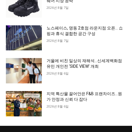
웨어 시장 공략
2026년 8월 7일
노스페이스, 명동 2호점 라운지점 오픈… 쇼
핑과 휴식 결합한 공간 구성
2026년 8월 7일
거울에 비친 일상의 재해석…신세계백화점
유민 개인전 ‘SIDE VIEW’ 개최
2026년 8월 6일
지역 특산물 끌어안은 F&B 프랜차이즈…원
가 안정과 신뢰 다 잡다
2026년 8월 6일