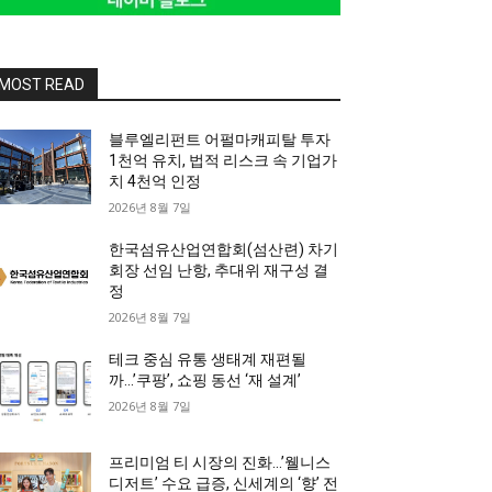
MOST READ
블루엘리펀트 어펄마캐피탈 투자
1천억 유치, 법적 리스크 속 기업가
치 4천억 인정
2026년 8월 7일
한국섬유산업연합회(섬산련) 차기
회장 선임 난항, 추대위 재구성 결
정
2026년 8월 7일
테크 중심 유통 생태계 재편될
까…’쿠팡’, 쇼핑 동선 ‘재 설계’
2026년 8월 7일
프리미엄 티 시장의 진화…’웰니스
디저트’ 수요 급증, 신세계의 ‘향’ 전