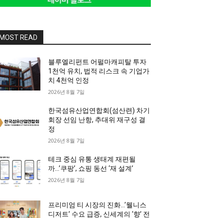
MOST READ
블루엘리펀트 어펄마캐피탈 투자
1천억 유치, 법적 리스크 속 기업가
치 4천억 인정
2026년 8월 7일
한국섬유산업연합회(섬산련) 차기
회장 선임 난항, 추대위 재구성 결
정
2026년 8월 7일
테크 중심 유통 생태계 재편될
까…’쿠팡’, 쇼핑 동선 ‘재 설계’
2026년 8월 7일
프리미엄 티 시장의 진화…’웰니스
디저트’ 수요 급증, 신세계의 ‘향’ 전