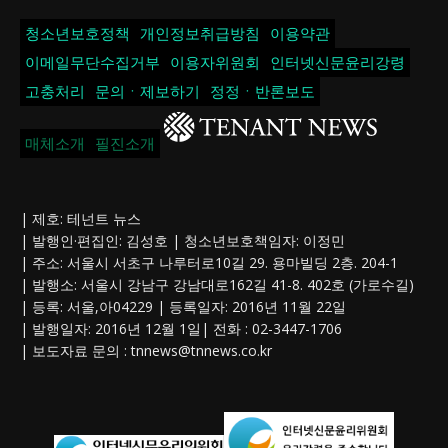
청소년보호정책
개인정보취급방침
이용약관
이메일무단수집거부
이용자위원회
인터넷신문윤리강령
고충처리
문의ㆍ제보하기
정정ㆍ반론보도
매체소개
필진소개
| 제호: 테넌트 뉴스
| 발행인·편집인: 김성호 | 청소년보호책임자: 이정민
| 주소: 서울시 서초구 나루터로10길 29. 용마빌딩 2층. 204-1
| 발행소: 서울시 강남구 강남대로162길 41-8. 402호 (가로수길)
| 등록: 서울,아04229 | 등록일자: 2016년 11월 22일
| 발행일자: 2016년 12월 1일| 전화 : 02-3447-1706
| 보도자료 문의 :
tnnews@tnnews.co.kr