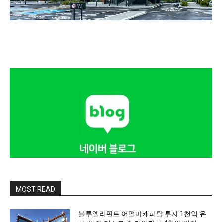
MOST READ
블루엘리펀트 어펄마캐피탈 투자 1천억 유