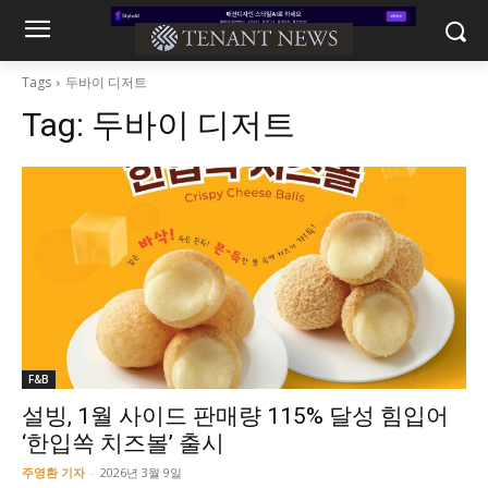
Tags
두바이 디저트
Tag:
두바이 디저트
F&B
설빙, 1월 사이드 판매량 115% 달성 힘입어
‘한입쏙 치즈볼’ 출시
주영환 기자
-
2026년 3월 9일