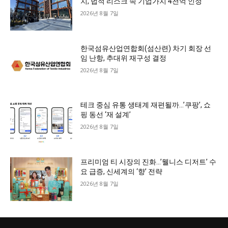
치, 법적 리스크 속 기업가치 4천억 인정
2026년 8월 7일
한국섬유산업연합회(섬산련) 차기 회장 선
임 난항, 추대위 재구성 결정
2026년 8월 7일
테크 중심 유통 생태계 재편될까…’쿠팡’, 쇼
핑 동선 ‘재 설계’
2026년 8월 7일
프리미엄 티 시장의 진화…’웰니스 디저트’ 수
요 급증, 신세계의 ‘향’ 전략
2026년 8월 7일