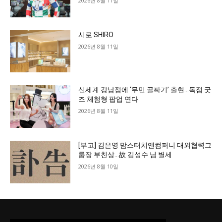
2026년 8월 11일
시로 SHIRO
2026년 8월 11일
신세계 강남점에 ‘무민 골짜기’ 출현…독점 굿
즈·체험형 팝업 연다
2026년 8월 11일
[부고] 김은영 맘스터치앤컴퍼니 대외협력그
룹장 부친상…故 김성수 님 별세
2026년 8월 10일