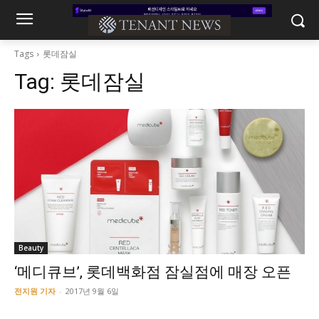
Tags
롯데잠실
Tag:
롯데잠실
Beauty
‘메디큐브’, 롯데백화점 잠실점에 매장 오픈
전지원 기자
-
2017년 9월 6일