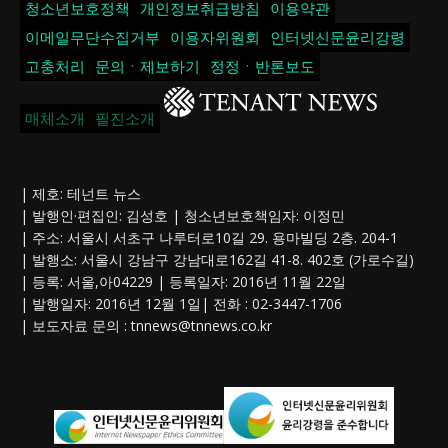
청소년보호정책
개인정보취급방침
이용약관
이메일무단수집거부
이용자위원회
인터넷신문윤리강령
고충처리
문의ㆍ제보하기
정정ㆍ반론보도
매체소개
필진소개
| 제호: 테넌트 뉴스
| 발행인·편집인: 김성호 | 청소년보호책임자: 이정민
| 주소: 서울시 서초구 나루터로10길 29. 용마빌딩 2층. 204-1
| 발행소: 서울시 강남구 강남대로162길 41-8. 402호 (가로수길)
| 등록: 서울,아04229 | 등록일자: 2016년 11월 22일
| 발행일자: 2016년 12월 1일| 전화 : 02-3447-1706
| 보도자료 문의 :
tnnews@tnnews.co.kr