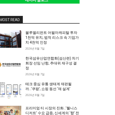
MOST READ
블루엘리펀트 어펄마캐피탈 투자
1천억 유치, 법적 리스크 속 기업가
치 4천억 인정
2026년 8월 7일
한국섬유산업연합회(섬산련) 차기
회장 선임 난항, 추대위 재구성 결
정
2026년 8월 7일
테크 중심 유통 생태계 재편될
까…’쿠팡’, 쇼핑 동선 ‘재 설계’
2026년 8월 7일
프리미엄 티 시장의 진화…’웰니스
디저트’ 수요 급증, 신세계의 ‘향’ 전