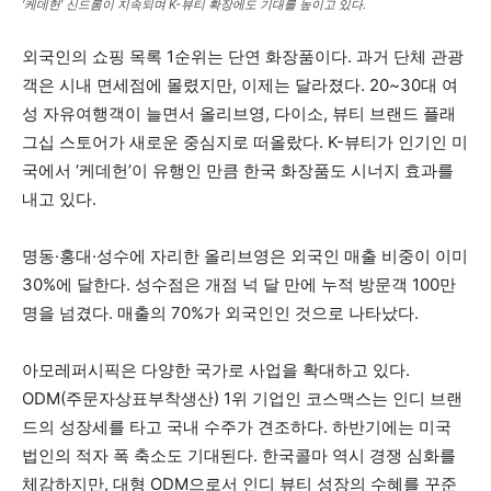
‘케데헌’ 신드롬이 지속되며 K-뷰티 확장에도 기대를 높이고 있다.
외국인의 쇼핑 목록 1순위는 단연 화장품이다. 과거 단체 관광
객은 시내 면세점에 몰렸지만, 이제는 달라졌다. 20~30대 여
성 자유여행객이 늘면서 올리브영, 다이소, 뷰티 브랜드 플래
그십 스토어가 새로운 중심지로 떠올랐다. K-뷰티가 인기인 미
국에서 ‘케데헌’이 유행인 만큼 한국 화장품도 시너지 효과를
내고 있다.
명동·홍대·성수에 자리한 올리브영은 외국인 매출 비중이 이미
30%에 달한다. 성수점은 개점 넉 달 만에 누적 방문객 100만
명을 넘겼다. 매출의 70%가 외국인인 것으로 나타났다.
아모레퍼시픽은 다양한 국가로 사업을 확대하고 있다.
ODM(주문자상표부착생산) 1위 기업인 코스맥스는 인디 브랜
드의 성장세를 타고 국내 수주가 견조하다. 하반기에는 미국
법인의 적자 폭 축소도 기대된다. 한국콜마 역시 경쟁 심화를
체감하지만, 대형 ODM으로서 인디 뷰티 성장의 수혜를 꾸준