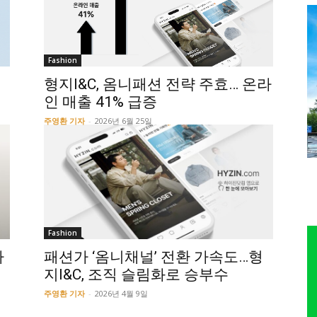
Fashion
형지I&C, 옴니패션 전략 주효… 온라
인 매출 41% 급증
주영환 기자
-
2026년 6월 25일
Fashion
하
패션가 ‘옴니채널’ 전환 가속도…형
지I&C, 조직 슬림화로 승부수
주영환 기자
-
2026년 4월 9일