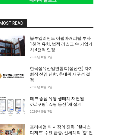
MOST READ
블루엘리펀트 어펄마캐피탈 투자
1천억 유치, 법적 리스크 속 기업가
치 4천억 인정
2026년 8월 7일
한국섬유산업연합회(섬산련) 차기
회장 선임 난항, 추대위 재구성 결
정
2026년 8월 7일
테크 중심 유통 생태계 재편될
까…’쿠팡’, 쇼핑 동선 ‘재 설계’
2026년 8월 7일
프리미엄 티 시장의 진화…’웰니스
디저트’ 수요 급증, 신세계의 ‘향’ 전