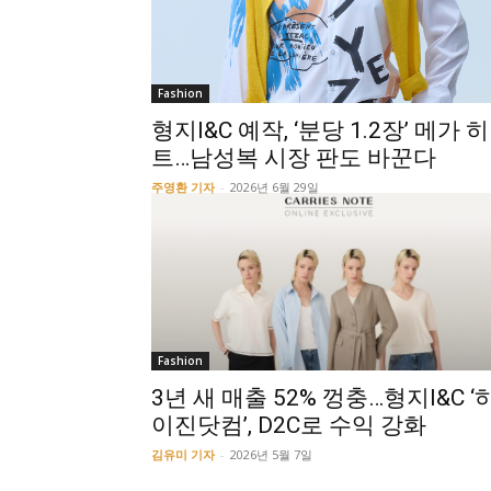
Fashion
형지I&C 예작, ‘분당 1.2장’ 메가 히
트…남성복 시장 판도 바꾼다
주영환 기자
-
2026년 6월 29일
Fashion
3년 새 매출 52% 껑충…형지I&C ‘
이진닷컴’, D2C로 수익 강화
김유미 기자
-
2026년 5월 7일