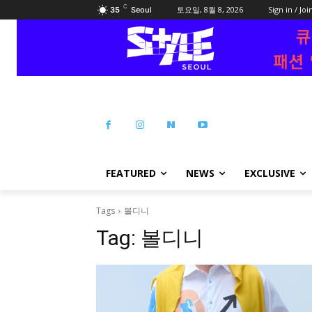
C
토요일, 8월 8, 2026
Sign in / Joi
35
Seoul
FEATURED
NEWS
EXCLUSIVE
Tags
볼디니
Tag:
볼디니