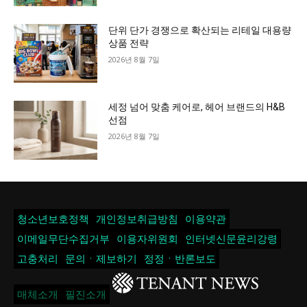
단위 단가 경쟁으로 확산되는 리테일 대용량
상품 전략
2026년 8월 7일
세정 넘어 맞춤 케어로, 헤어 브랜드의 H&B
선점
2026년 8월 7일
청소년보호정책
개인정보취급방침
이용약관
이메일무단수집거부
이용자위원회
인터넷신문윤리강령
고충처리
문의ㆍ제보하기
정정ㆍ반론보도
매체소개
필진소개