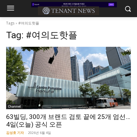
Tags
#여의도핫플
Tag:
#여의도핫플
Channel
63빌딩, 300개 브랜드 검토 끝에 25개 엄선…
4일(오늘) 공식 오픈
김성호 기자
-
2026년 6월 4일