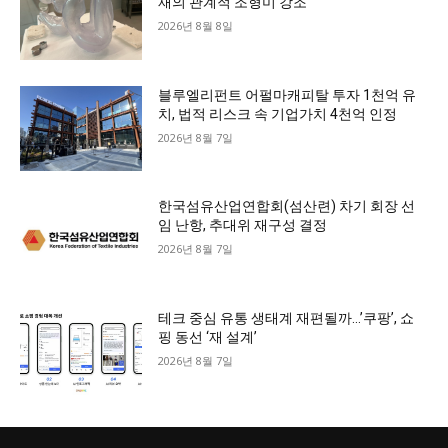
재의 관계적 조형미 강조
2026년 8월 8일
블루엘리펀트 어펄마캐피탈 투자 1천억 유
치, 법적 리스크 속 기업가치 4천억 인정
2026년 8월 7일
한국섬유산업연합회(섬산련) 차기 회장 선
임 난항, 추대위 재구성 결정
2026년 8월 7일
테크 중심 유통 생태계 재편될까…’쿠팡’, 쇼
핑 동선 ‘재 설계’
2026년 8월 7일