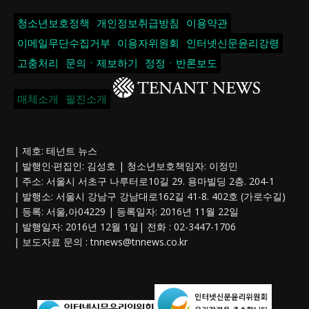
청소년보호정책
개인정보취급방침
이용약관
이메일무단수집거부
이용자위원회
인터넷신문윤리강령
고충처리
문의ㆍ제보하기
정정ㆍ반론보도
매체소개
필진소개
| 제호: 테넌트 뉴스
| 발행인·편집인: 김성호 | 청소년보호책임자: 이정민
| 주소: 서울시 서초구 나루터로10길 29. 용마빌딩 2층. 204-1
| 발행소: 서울시 강남구 강남대로162길 41-8. 402호 (가로수길)
| 등록: 서울,아04229 | 등록일자: 2016년 11월 22일
| 발행일자: 2016년 12월 1일| 전화 : 02-3447-1706
| 보도자료 문의 :
tnnews@tnnews.co.kr