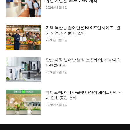
유민 개인전 ‘SIDE VIEW’ 개최
2026년 8월 6일
지역 특산물 끌어안은 F&B 프랜차이즈…원
가 안정과 신뢰 다 잡다
2026년 8월 6일
단순 세정 벗어난 남성 스킨케어, 기능·제형
다변화 확산
2026년 8월 6일
쉐이크쉑, 현대아울렛 다산점 개점…지역 서
사 입힌 공간 선봬
2026년 8월 6일