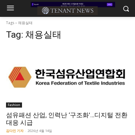
Tags
채용실태
Tag:
채용실태
Fashion
섬유패션 산업, 인력난 ‘구조화’…디지털 전환
대응 시급
김다인 기자
-
2026년 4월 14일