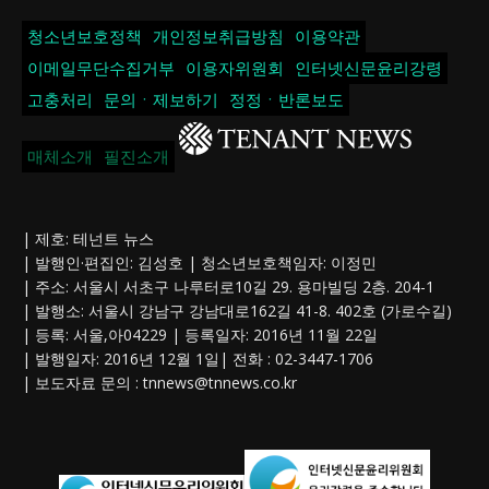
청소년보호정책
개인정보취급방침
이용약관
이메일무단수집거부
이용자위원회
인터넷신문윤리강령
고충처리
문의ㆍ제보하기
정정ㆍ반론보도
매체소개
필진소개
| 제호: 테넌트 뉴스
| 발행인·편집인: 김성호 | 청소년보호책임자: 이정민
| 주소: 서울시 서초구 나루터로10길 29. 용마빌딩 2층. 204-1
| 발행소: 서울시 강남구 강남대로162길 41-8. 402호 (가로수길)
| 등록: 서울,아04229 | 등록일자: 2016년 11월 22일
| 발행일자: 2016년 12월 1일| 전화 : 02-3447-1706
| 보도자료 문의 :
tnnews@tnnews.co.kr