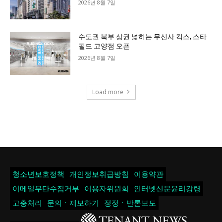
2026년 8월 7일
수도권 북부 상권 넓히는 무신사 킥스, 스타
필드 고양점 오픈
2026년 8월 7일
Load more
청소년보호정책
개인정보취급방침
이용약관
이메일무단수집거부
이용자위원회
인터넷신문윤리강령
고충처리
문의ㆍ제보하기
정정ㆍ반론보도