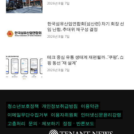
2026년 8월 7일
한국섬유산업연합회(섬산련) 차기 회장 선
임 난항, 추대위 재구성 결정
2026년 8월 7일
테크 중심 유통 생태계 재편될까…’쿠팡’, 쇼
핑 동선 ‘재 설계’
2026년 8월 7일
청소년보호정책
개인정보취급방침
이용약관
이메일무단수집거부
이용자위원회
인터넷신문윤리강령
고충처리
문의ㆍ제보하기
정정ㆍ반론보도