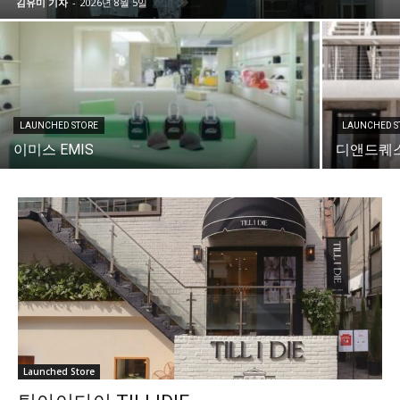
김유미 기자
-
2026년 8월 5일
LAUNCHED STORE
LAUNCHED S
이미스 EMIS
디앤드퀘스천
Launched Store