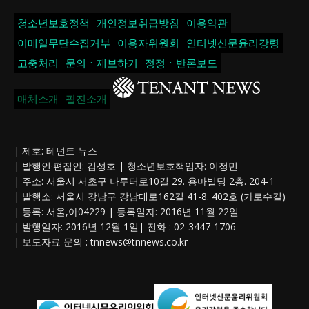
청소년보호정책
개인정보취급방침
이용약관
이메일무단수집거부
이용자위원회
인터넷신문윤리강령
고충처리
문의ㆍ제보하기
정정ㆍ반론보도
매체소개
필진소개
| 제호: 테넌트 뉴스
| 발행인·편집인: 김성호 | 청소년보호책임자: 이정민
| 주소: 서울시 서초구 나루터로10길 29. 용마빌딩 2층. 204-1
| 발행소: 서울시 강남구 강남대로162길 41-8. 402호 (가로수길)
| 등록: 서울,아04229 | 등록일자: 2016년 11월 22일
| 발행일자: 2016년 12월 1일| 전화 : 02-3447-1706
| 보도자료 문의 :
tnnews@tnnews.co.kr