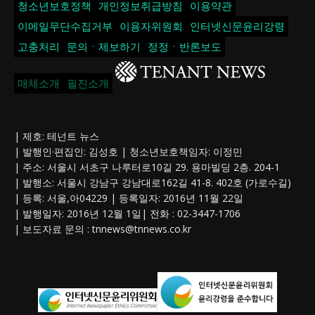
청소년보호정책
개인정보취급방침
이용약관
이메일무단수집거부
이용자위원회
인터넷신문윤리강령
고충처리
문의ㆍ제보하기
정정ㆍ반론보도
매체소개
필진소개
| 제호: 테넌트 뉴스
| 발행인·편집인: 김성호 | 청소년보호책임자: 이정민
| 주소: 서울시 서초구 나루터로10길 29. 용마빌딩 2층. 204-1
| 발행소: 서울시 강남구 강남대로162길 41-8. 402호 (가로수길)
| 등록: 서울,아04229 | 등록일자: 2016년 11월 22일
| 발행일자: 2016년 12월 1일| 전화 : 02-3447-1706
| 보도자료 문의 :
tnnews@tnnews.co.kr