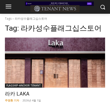
Tags
라카성수플래그십스토어
Tag:
라카성수플래그십스토어
FLAGSHIP-ANCHOR TENANT
라카 LAKA
주영환 기자
-
2026년 4월 1일