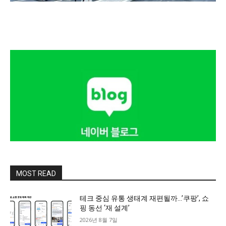
MOST READ
테크 중심 유통 생태계 재편될까…’쿠팡’, 쇼
핑 동선 ‘재 설계’
2026년 8월 7일