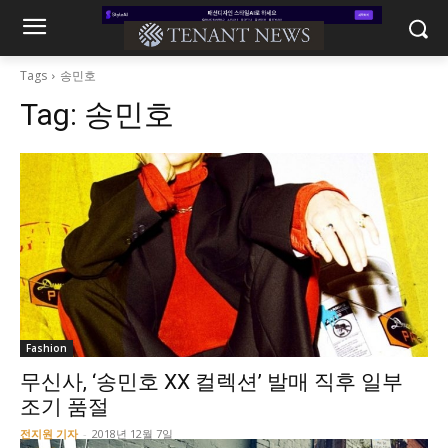
Tags
송민호
Tag:
송민호
Fashion
무신사, ‘송민호 XX 컬렉션’ 발매 직후 일부
조기 품절
전지원 기자
-
2018년 12월 7일