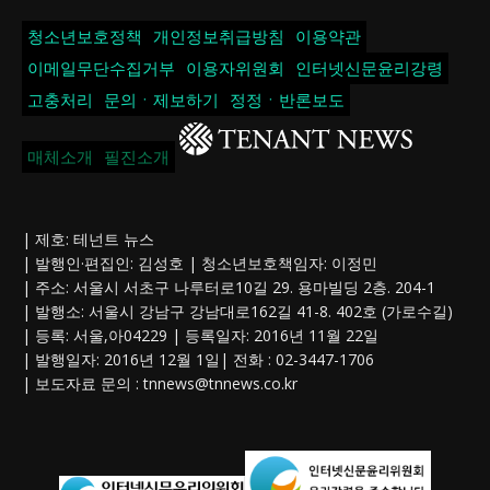
청소년보호정책
개인정보취급방침
이용약관
이메일무단수집거부
이용자위원회
인터넷신문윤리강령
고충처리
문의ㆍ제보하기
정정ㆍ반론보도
매체소개
필진소개
| 제호: 테넌트 뉴스
| 발행인·편집인: 김성호 | 청소년보호책임자: 이정민
| 주소: 서울시 서초구 나루터로10길 29. 용마빌딩 2층. 204-1
| 발행소: 서울시 강남구 강남대로162길 41-8. 402호 (가로수길)
| 등록: 서울,아04229 | 등록일자: 2016년 11월 22일
| 발행일자: 2016년 12월 1일| 전화 : 02-3447-1706
| 보도자료 문의 :
tnnews@tnnews.co.kr