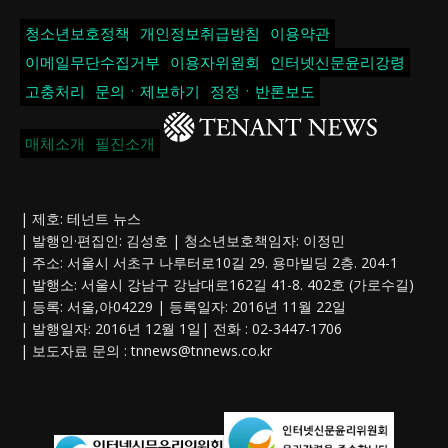
청소년보호정책
개인정보취급방침
이용약관
이메일무단수집거부
이용자위원회
인터넷신문윤리강령
고충처리
문의ㆍ제보하기
정정ㆍ반론보도
매체소개
필진소개
| 제호: 테넌트 뉴스
| 발행인·편집인: 김성호 | 청소년보호책임자: 이정민
| 주소: 서울시 서초구 나루터로10길 29. 용마빌딩 2층. 204-1
| 발행소: 서울시 강남구 강남대로162길 41-8. 402호 (가로수길)
| 등록: 서울,아04229 | 등록일자: 2016년 11월 22일
| 발행일자: 2016년 12월 1일| 전화 : 02-3447-1706
| 보도자료 문의 :
tnnews@tnnews.co.kr