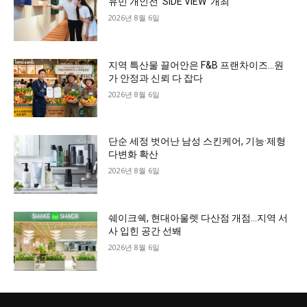
유민 개인전 ‘SIDE VIEW’ 개최
2026년 8월 6일
지역 특산물 끌어안은 F&B 프랜차이즈…원
가 안정과 신뢰 다 잡다
2026년 8월 6일
단순 세정 벗어난 남성 스킨케어, 기능·제형
다변화 확산
2026년 8월 6일
쉐이크쉑, 현대아울렛 다산점 개점…지역 서
사 입힌 공간 선봬
2026년 8월 6일