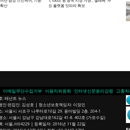
어난 남성 스킨케어, 기능·
1,100조 원 중국 시장 겨냥…‘셀레베’ 주
 확산
요 플랫폼 잇따라 확보
이메일무단수집거부
이용자위원회
인터넷신문윤리강령
고충처
호: 테넌트 뉴스
발행인·편집인: 김성호 | 청소년보호책임자: 이정민
소: 서울시 서초구 나루터로10길 29. 용마빌딩 2층. 204-1
행소: 서울시 강남구 강남대로162길 41-8. 402호 (가로수길)
록: 서울,아04229 | 등록일자: 2016년 11월 22일
F