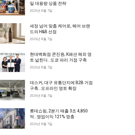
일 대용량 상품 전략
2026년 8월 7일
세정 넘어 맞춤 케어로, 헤어 브랜
드의 H&B 선점
2026년 8월 7일
현대백화점·콘진원, K패션 해외 영
토 넓힌다…도쿄·파리 거점 구축
2026년 8월 7일
데스커, 대구 유통단지에 B2B 거점
구축…오프라인 영토 확장
2026년 8월 7일
롯데쇼핑, 2분기 매출 3조 4,850
억…영업이익 121% 껑충
2026년 8월 7일