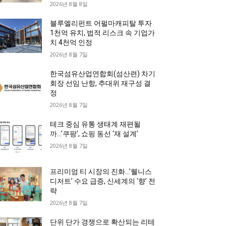
2026년 8월 8일
블루엘리펀트 어펄마캐피탈 투자
1천억 유치, 법적 리스크 속 기업가
치 4천억 인정
2026년 8월 7일
한국섬유산업연합회(섬산련) 차기
회장 선임 난항, 추대위 재구성 결
정
2026년 8월 7일
테크 중심 유통 생태계 재편될
까…’쿠팡’, 쇼핑 동선 ‘재 설계’
2026년 8월 7일
프리미엄 티 시장의 진화…’웰니스
디저트’ 수요 급증, 신세계의 ‘향’ 전
략
2026년 8월 7일
단위 단가 경쟁으로 확산되는 리테