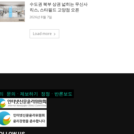
수도권 북부 상권 넓히는 무신사
킥스, 스타필드 고양점 오픈
2026년 8월 7일
Load more
리
문의ㆍ제보하기
정정ㆍ반론보도
OLLOW US