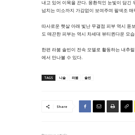
내고 있어 이목을 끈다. 몽환적인 눈빛이 담긴
넘치는 미소까지 가감없이 보여주며 팔색조 매
따사로운 햇살 아래 빛난 무결점 피부 역시 돋
도 매끈한 피부는 역시 차세대 뷰티퀸다운 모습
한편 라붐 솔빈이 전속 모델로 활동하는 내추럴 더
에서 만나볼 수 있다.
TAGS
니슬
라붐
솔빈
Share