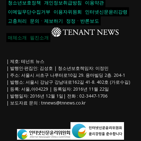
청소년보호정책
개인정보취급방침
이용약관
이메일무단수집거부
이용자위원회
인터넷신문윤리강령
고충처리
문의ㆍ제보하기
정정ㆍ반론보도
매체소개
필진소개
| 제호: 테넌트 뉴스
| 발행인·편집인: 김성호 | 청소년보호책임자: 이정민
| 주소: 서울시 서초구 나루터로10길 29. 용마빌딩 2층. 204-1
| 발행소: 서울시 강남구 강남대로162길 41-8. 402호 (가로수길)
| 등록: 서울,아04229 | 등록일자: 2016년 11월 22일
| 발행일자: 2016년 12월 1일| 전화 : 02-3447-1706
| 보도자료 문의 :
tnnews@tnnews.co.kr