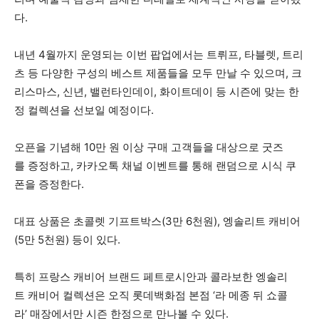
다.
내년 4월까지 운영되는 이번 팝업에서는 트뤼프,
타블렛, 트리
츠 등 다양한 구성의 베스트 제품들을
모두 만날 수 있으며, 크
리스마스, 신년,
밸런타인데이, 화이트데이 등 시즌에 맞는 한
정
컬렉션을 선보일 예정이다.
오픈을 기념해 10만 원 이상 구매 고객들을 대상으로
굿즈
를 증정하고, 카카오톡 채널 이벤트를 통해
랜덤으로 시식 쿠
폰을 증정한다.
대표 상품은 초콜렛 기프트박스(3만 6천원),
엥솔리트 캐비어
(5만 5천원) 등이 있다.
특히 프랑스 캐비어 브랜드 페트로시안과 콜라보한
엥솔리
트 캐비어 컬렉션은 오직 롯데백화점 본점 ‘라
메종 뒤 쇼콜
라’ 매장에서만 시즌 한정으로 만나볼 수
있다.