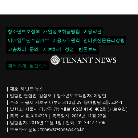
청소년보호정책
개인정보취급방침
이용약관
이메일무단수집거부
이용자위원회
인터넷신문윤리강령
고충처리
문의ㆍ제보하기
정정ㆍ반론보도
매체소개
필진소개
| 제호: 테넌트 뉴스
| 발행인·편집인: 김성호 | 청소년보호책임자: 이정민
| 주소: 서울시 서초구 나루터로10길 29. 용마빌딩 2층. 204-1
| 발행소: 서울시 강남구 강남대로162길 41-8. 402호 (가로수길)
| 등록: 서울,아04229 | 등록일자: 2016년 11월 22일
| 발행일자: 2016년 12월 1일| 전화 : 02-3447-1706
| 보도자료 문의 :
tnnews@tnnews.co.kr