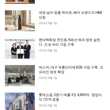
세정 넘어 맞춤 케어로, 헤어 브랜드의 H&B
선점
2026년 8월 7일
현대백화점·콘진원, K패션 해외 영토 넓힌
다…도쿄·파리 거점 구축
2026년 8월 7일
데스커, 대구 유통단지에 B2B 거점 구축…오
프라인 영토 확장
2026년 8월 7일
롯데쇼핑, 2분기 매출 3조 4,850억…영업이
익 121% 껑충
2026년 8월 7일