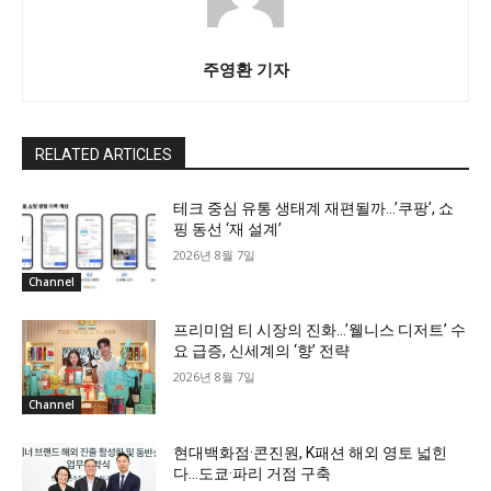
주영환 기자
RELATED ARTICLES
테크 중심 유통 생태계 재편될까…’쿠팡’, 쇼
핑 동선 ‘재 설계’
2026년 8월 7일
Channel
프리미엄 티 시장의 진화…’웰니스 디저트’ 수
요 급증, 신세계의 ‘향’ 전략
2026년 8월 7일
Channel
현대백화점·콘진원, K패션 해외 영토 넓힌
다…도쿄·파리 거점 구축