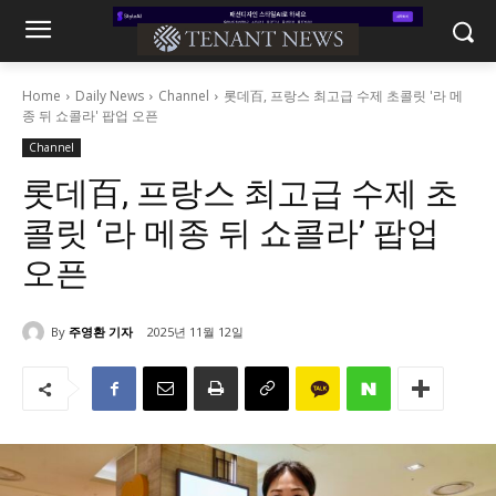
Home
Daily News
Channel
롯데百, 프랑스 최고급 수제 초콜릿 '라 메
종 뒤 쇼콜라' 팝업 오픈
Channel
롯데百, 프랑스 최고급 수제 초
콜릿 ‘라 메종 뒤 쇼콜라’ 팝업
오픈
By
주영환 기자
2025년 11월 12일
2009
0