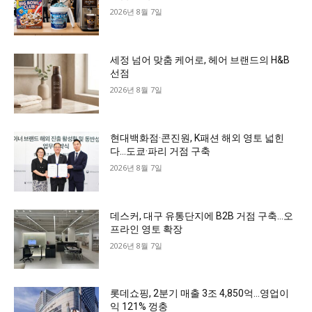
2026년 8월 7일
세정 넘어 맞춤 케어로, 헤어 브랜드의 H&B
선점
2026년 8월 7일
현대백화점·콘진원, K패션 해외 영토 넓힌
다…도쿄·파리 거점 구축
2026년 8월 7일
데스커, 대구 유통단지에 B2B 거점 구축…오
프라인 영토 확장
2026년 8월 7일
롯데쇼핑, 2분기 매출 3조 4,850억…영업이
익 121% 껑충