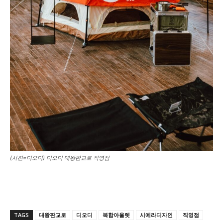
(사진=디오디) 디오디 대왕판교로 직영점
TAGS
대왕판교로
디오디
복합아울렛
시에라디자인
직영점