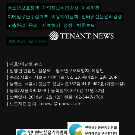
청소년보호정책
개인정보취급방침
이용약관
이메일무단수집거부
이용자위원회
인터넷신문윤리강령
고충처리
문의ㆍ제보하기
정정ㆍ반론보도
매체소개
필진소개
| 제호: 테넌트 뉴스
| 발행인·편집인: 김성호 | 청소년보호책임자: 이정민
| 주소: 서울시 서초구 나루터로10길 29. 용마빌딩 2층. 204-1
| 발행소: 서울시 강남구 강남대로162길 41-8. 402호 (가로수길)
| 등록: 서울,아04229 | 등록일자: 2016년 11월 22일
| 발행일자: 2016년 12월 1일| 전화 : 02-3447-1706
| 보도자료 문의 :
tnnews@tnnews.co.kr