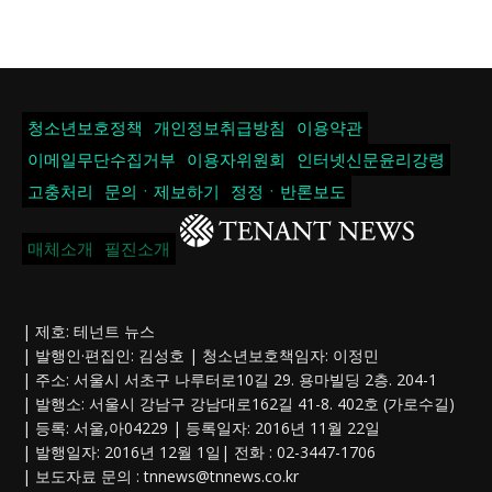
청소년보호정책
개인정보취급방침
이용약관
이메일무단수집거부
이용자위원회
인터넷신문윤리강령
고충처리
문의ㆍ제보하기
정정ㆍ반론보도
매체소개
필진소개
| 제호: 테넌트 뉴스
| 발행인·편집인: 김성호 | 청소년보호책임자: 이정민
| 주소: 서울시 서초구 나루터로10길 29. 용마빌딩 2층. 204-1
| 발행소: 서울시 강남구 강남대로162길 41-8. 402호 (가로수길)
| 등록: 서울,아04229 | 등록일자: 2016년 11월 22일
| 발행일자: 2016년 12월 1일| 전화 : 02-3447-1706
| 보도자료 문의 :
tnnews@tnnews.co.kr