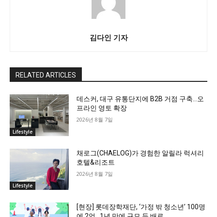
김다인 기자
RELATED ARTICLES
데스커, 대구 유통단지에 B2B 거점 구축…오
프라인 영토 확장
2026년 8월 7일
Lifestyle
채로그(CHAELOG)가 경험한 알릴라 럭셔리
호텔&리조트
2026년 8월 7일
Lifestyle
[현장] 롯데장학재단, ‘가정 밖 청소년’ 100명
에 2억…1년 만에 규모 두 배로