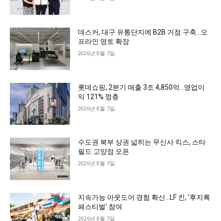
데스커, 대구 유통단지에 B2B 거점 구축…오
프라인 영토 확장
2026년 8월 7일
롯데쇼핑, 2분기 매출 3조 4,850억…영업이
익 121% 껑충
2026년 8월 7일
수도권 북부 상권 넓히는 무신사 킥스, 스타
필드 고양점 오픈
2026년 8월 7일
지속가능 아웃도어 경험 확산…LF 킨, ‘후지록
페스티벌’ 참여
2026년 8월 7일