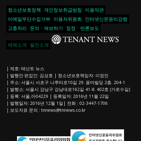
청소년보호정책
개인정보취급방침
이용약관
이메일무단수집거부
이용자위원회
인터넷신문윤리강령
고충처리
문의ㆍ제보하기
정정ㆍ반론보도
매체소개
필진소개
| 제호: 테넌트 뉴스
| 발행인·편집인: 김성호 | 청소년보호책임자: 이정민
| 주소: 서울시 서초구 나루터로10길 29. 용마빌딩 2층. 204-1
| 발행소: 서울시 강남구 강남대로162길 41-8. 402호 (가로수길)
| 등록: 서울,아04229 | 등록일자: 2016년 11월 22일
| 발행일자: 2016년 12월 1일| 전화 : 02-3447-1706
| 보도자료 문의 :
tnnews@tnnews.co.kr