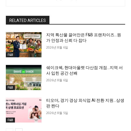
RELATED ARTICLES
지역 특산물 끌어안은 F&B 프랜차이즈…원
가 안정과 신뢰 다 잡다
2026년 8월 6일
F&B
쉐이크쉑, 현대아울렛 다산점 개점…지역 서
사 입힌 공간 선봬
2026년 8월 6일
F&B
티오더, 경기·경상 외식업 AI 전환 지원…상생
판 짠다
2026년 8월 5일
F&B