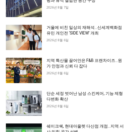
핑과 휴식 결합한 공간 구성
2026년 8월 7일
거울에 비친 일상의 재해석…신세계백화점
유민 개인전 ‘SIDE VIEW’ 개최
2026년 8월 6일
지역 특산물 끌어안은 F&B 프랜차이즈…원
가 안정과 신뢰 다 잡다
2026년 8월 6일
단순 세정 벗어난 남성 스킨케어, 기능·제형
다변화 확산
2026년 8월 6일
쉐이크쉑, 현대아울렛 다산점 개점…지역 서
사 입힌 공간 선봬