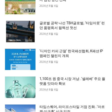
2026년 8월 6일
글로벌 공략 나선 TBH글로벌, ‘타임아웃’ 런
던 품평회서 컬렉션 첫선
2026년 8월 6일
‘디자인 카피 근절’ 한국패션협회, K패션 IP
캠페인 챌린지 개최
2026년 8월 6일
1,100조 원 중국 시장 겨냥…‘셀레베’ 주요 플
랫폼 잇따라 확보
2026년 8월 6일
타임스퀘어, 라이프스타일 거점 진화…’아르
켓·이구홈’ 신규 입점