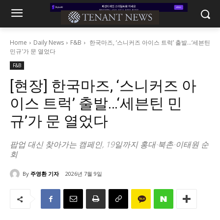
Home
Daily News
F&B
한국마즈, ‘스니커즈 아이스 트럭’ 출발…‘세븐틴
민규'가 문 열었다
F&B
[현장] 한국마즈, ‘스니커즈 아
이스 트럭’ 출발…‘세븐틴 민
규’가 문 열었다
팝업 대신 찾아가는 캠페인, 19일까지 홍대·북촌·이태원 순
회
By
주영환 기자
2026년 7월 9일
242
0