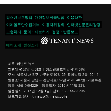
청소년보호정책
개인정보취급방침
이용약관
이메일무단수집거부
이용자위원회
인터넷신문윤리강령
고충처리
문의ㆍ제보하기
정정ㆍ반론보도
매체소개
필진소개
| 제호: 테넌트 뉴스
| 발행인·편집인: 김성호 | 청소년보호책임자: 이정민
| 주소: 서울시 서초구 나루터로10길 29. 용마빌딩 2층. 204-1
| 발행소: 서울시 강남구 강남대로162길 41-8. 402호 (가로수길)
| 등록: 서울,아04229 | 등록일자: 2016년 11월 22일
| 발행일자: 2016년 12월 1일| 전화 : 02-3447-1706
| 보도자료 문의 :
tnnews@tnnews.co.kr