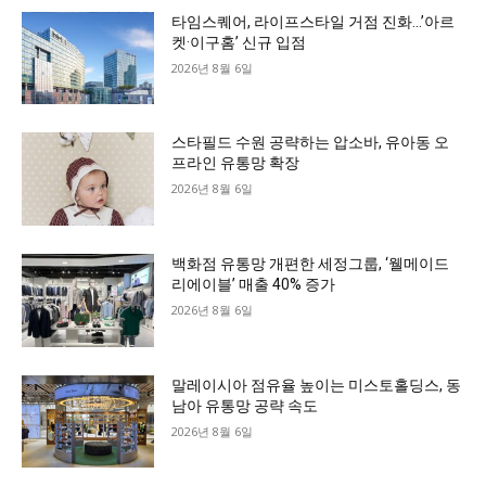
타임스퀘어, 라이프스타일 거점 진화…’아르
켓·이구홈’ 신규 입점
2026년 8월 6일
스타필드 수원 공략하는 압소바, 유아동 오
프라인 유통망 확장
2026년 8월 6일
백화점 유통망 개편한 세정그룹, ‘웰메이드
리에이블’ 매출 40% 증가
2026년 8월 6일
말레이시아 점유율 높이는 미스토홀딩스, 동
남아 유통망 공략 속도
2026년 8월 6일