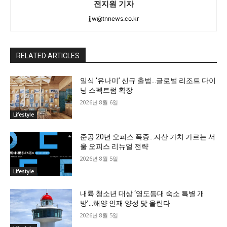
전지원 기자
jjw@tnnews.co.kr
RELATED ARTICLES
일식 ‘유나미’ 신규 출범…글로벌 리조트 다이
닝 스펙트럼 확장
2026년 8월 6일
Lifestyle
준공 20년 오피스 폭증…자산 가치 가르는 서
울 오피스 리뉴얼 전략
2026년 8월 5일
Lifestyle
내륙 청소년 대상 ‘영도등대 숙소 특별 개
방’…해양 인재 양성 닻 올린다
2026년 8월 5일