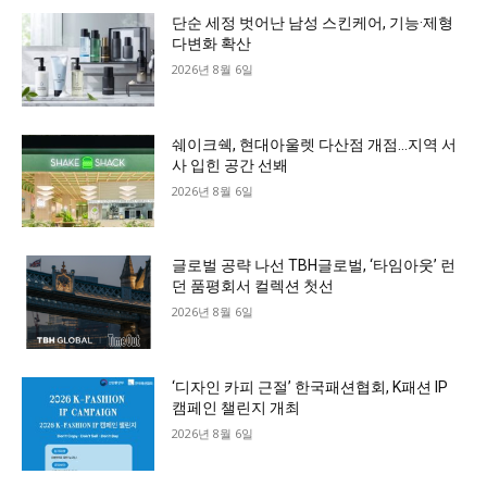
단순 세정 벗어난 남성 스킨케어, 기능·제형
다변화 확산
2026년 8월 6일
쉐이크쉑, 현대아울렛 다산점 개점…지역 서
사 입힌 공간 선봬
2026년 8월 6일
글로벌 공략 나선 TBH글로벌, ‘타임아웃’ 런
던 품평회서 컬렉션 첫선
2026년 8월 6일
‘디자인 카피 근절’ 한국패션협회, K패션 IP
캠페인 챌린지 개최
2026년 8월 6일