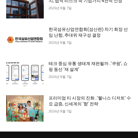
치, 법적 리스크 속 기업가치 4천억 인정
2026년 8월 7일
한국섬유산업연합회(섬산련) 차기 회장 선
임 난항, 추대위 재구성 결정
2026년 8월 7일
테크 중심 유통 생태계 재편될까…’쿠팡’, 쇼
핑 동선 ‘재 설계’
2026년 8월 7일
프리미엄 티 시장의 진화…’웰니스 디저트’ 수
요 급증, 신세계의 ‘향’ 전략
2026년 8월 7일