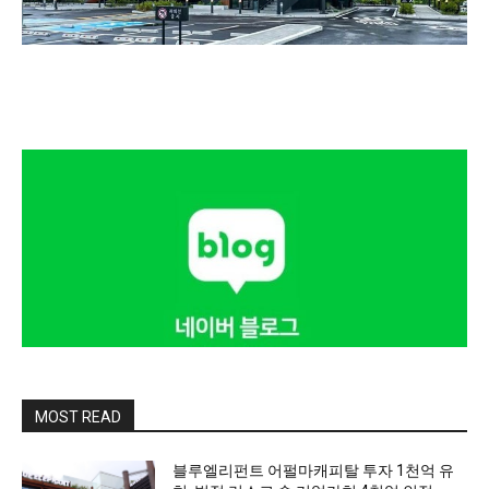
MOST READ
블루엘리펀트 어펄마캐피탈 투자 1천억 유