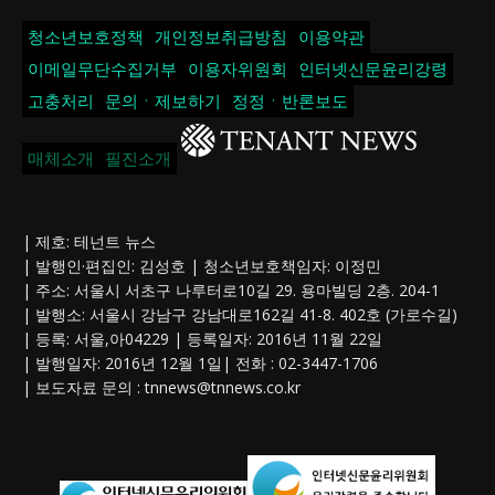
청소년보호정책
개인정보취급방침
이용약관
이메일무단수집거부
이용자위원회
인터넷신문윤리강령
고충처리
문의ㆍ제보하기
정정ㆍ반론보도
매체소개
필진소개
| 제호: 테넌트 뉴스
| 발행인·편집인: 김성호 | 청소년보호책임자: 이정민
| 주소: 서울시 서초구 나루터로10길 29. 용마빌딩 2층. 204-1
| 발행소: 서울시 강남구 강남대로162길 41-8. 402호 (가로수길)
| 등록: 서울,아04229 | 등록일자: 2016년 11월 22일
| 발행일자: 2016년 12월 1일| 전화 : 02-3447-1706
| 보도자료 문의 :
tnnews@tnnews.co.kr