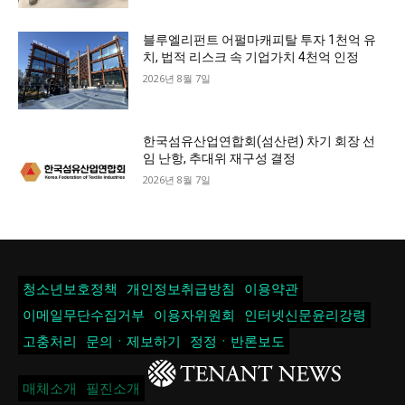
블루엘리펀트 어펄마캐피탈 투자 1천억 유
치, 법적 리스크 속 기업가치 4천억 인정
2026년 8월 7일
한국섬유산업연합회(섬산련) 차기 회장 선
임 난항, 추대위 재구성 결정
2026년 8월 7일
청소년보호정책
개인정보취급방침
이용약관
이메일무단수집거부
이용자위원회
인터넷신문윤리강령
고충처리
문의ㆍ제보하기
정정ㆍ반론보도
매체소개
필진소개