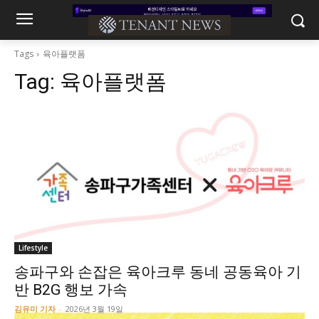
Tags
육아플랫폼
Tag:
육아플랫폼
Lifestyle
송파구와 손잡은 육아크루 동네 공동육아 기
반 B2G 행보 가속
김유미 기자
-
2026년 3월 19일