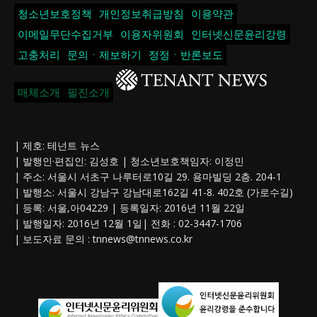
청소년보호정책
개인정보취급방침
이용약관
이메일무단수집거부
이용자위원회
인터넷신문윤리강령
고충처리
문의ㆍ제보하기
정정ㆍ반론보도
매체소개
필진소개
| 제호: 테넌트 뉴스
| 발행인·편집인: 김성호 | 청소년보호책임자: 이정민
| 주소: 서울시 서초구 나루터로10길 29. 용마빌딩 2층. 204-1
| 발행소: 서울시 강남구 강남대로162길 41-8. 402호 (가로수길)
| 등록: 서울,아04229 | 등록일자: 2016년 11월 22일
| 발행일자: 2016년 12월 1일| 전화 : 02-3447-1706
| 보도자료 문의 :
tnnews@tnnews.co.kr