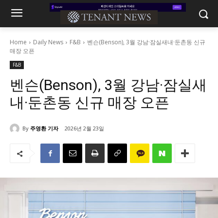
Home
Daily News
F&B
벤슨(Benson), 3월 강남·잠실새내·둔촌동 신규
매장 오픈
F&B
벤슨(Benson), 3월 강남·잠실새
내·둔촌동 신규 매장 오픈
By
주영환 기자
2026년 2월 23일
603
0