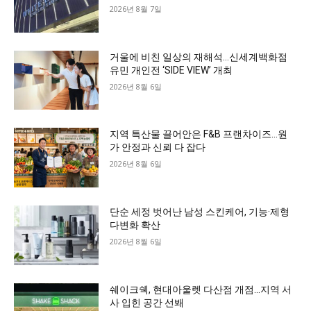
2026년 8월 7일
거울에 비친 일상의 재해석…신세계백화점
유민 개인전 ‘SIDE VIEW’ 개최
2026년 8월 6일
지역 특산물 끌어안은 F&B 프랜차이즈…원
가 안정과 신뢰 다 잡다
2026년 8월 6일
단순 세정 벗어난 남성 스킨케어, 기능·제형
다변화 확산
2026년 8월 6일
쉐이크쉑, 현대아울렛 다산점 개점…지역 서
사 입힌 공간 선봬