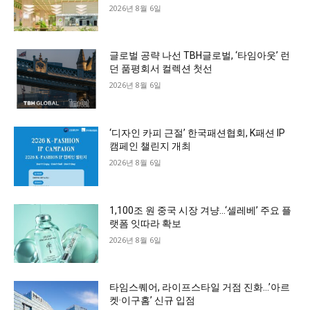
2026년 8월 6일
글로벌 공략 나선 TBH글로벌, ‘타임아웃’ 런
던 품평회서 컬렉션 첫선
2026년 8월 6일
‘디자인 카피 근절’ 한국패션협회, K패션 IP
캠페인 챌린지 개최
2026년 8월 6일
1,100조 원 중국 시장 겨냥…‘셀레베’ 주요 플
랫폼 잇따라 확보
2026년 8월 6일
타임스퀘어, 라이프스타일 거점 진화…’아르
켓·이구홈’ 신규 입점