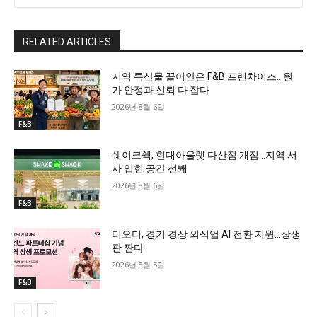
RELATED ARTICLES
지역 특산물 끌어안은 F&B 프랜차이즈…원
가 안정과 신뢰 다 잡다
2026년 8월 6일
F&B
쉐이크쉑, 현대아울렛 다산점 개점…지역 서
사 입힌 공간 선봬
2026년 8월 6일
F&B
티오더, 경기·경상 외식업 AI 전환 지원…상생
판 짠다
2026년 8월 5일
F&B