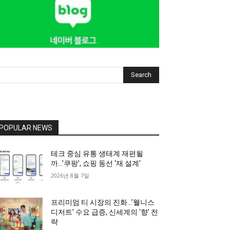
Search
POPULAR NEWS
테크 중심 유통 생태계 재편될
까…’쿠팡’, 쇼핑 동선 ‘재 설계’
2026년 8월 7일
프리미엄 티 시장의 진화…’웰니스
디저트’ 수요 급증, 신세계의 ‘향’ 전
략