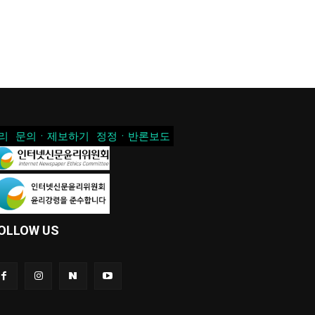
리
문의ㆍ제보하기
정정ㆍ반론보도
OLLOW US