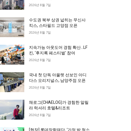
2026년 8월 7일
수도권 북부 상권 넓히는 무신사
킥스, 스타필드 고양점 오픈
2026년 8월 7일
지속가능 아웃도어 경험 확산…LF
킨, ‘후지록 페스티벌’ 참여
2026년 8월 7일
국내 첫 단독 아울렛 선보인 아디
다스 오리지널스, 남양주점 오픈
2026년 8월 7일
채로그(CHAELOG)가 경험한 알릴
라 럭셔리 호텔&리조트
2026년 8월 7일
[현장] 롯데장학재단, ‘가정 밖 청소