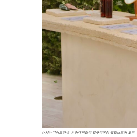
(사진=디어드라세나) 현대백화점 압구정본점 팝업스토어 오픈