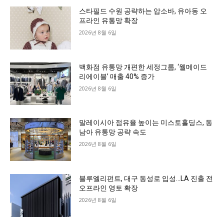
스타필드 수원 공략하는 압소바, 유아동 오
프라인 유통망 확장
2026년 8월 6일
백화점 유통망 개편한 세정그룹, ‘웰메이드
리에이블’ 매출 40% 증가
2026년 8월 6일
말레이시아 점유율 높이는 미스토홀딩스, 동
남아 유통망 공략 속도
2026년 8월 6일
블루엘리펀트, 대구 동성로 입성…LA 진출 전
오프라인 영토 확장
2026년 8월 6일