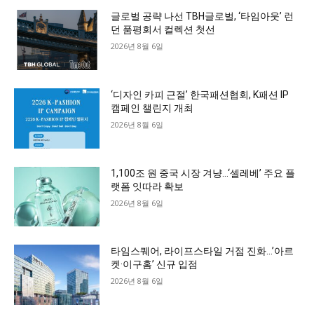
글로벌 공략 나선 TBH글로벌, ‘타임아웃’ 런
던 품평회서 컬렉션 첫선
2026년 8월 6일
‘디자인 카피 근절’ 한국패션협회, K패션 IP
캠페인 챌린지 개최
2026년 8월 6일
1,100조 원 중국 시장 겨냥…‘셀레베’ 주요 플
랫폼 잇따라 확보
2026년 8월 6일
타임스퀘어, 라이프스타일 거점 진화…’아르
켓·이구홈’ 신규 입점
2026년 8월 6일