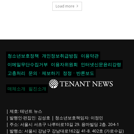
Load more
청소년보호정책
개인정보취급방침
이용약관
이메일무단수집거부
이용자위원회
인터넷신문윤리강령
고충처리
문의ㆍ제보하기
정정ㆍ반론보도
매체소개
필진소개
| 제호: 테넌트 뉴스
| 발행인·편집인: 김성호 | 청소년보호책임자: 이정민
| 주소: 서울시 서초구 나루터로10길 29. 용마빌딩 2층. 204-1
| 발행소: 서울시 강남구 강남대로162길 41-8. 402호 (가로수길)