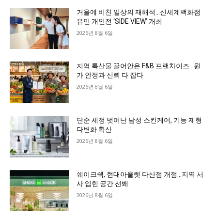
거울에 비친 일상의 재해석…신세계백화점
유민 개인전 ‘SIDE VIEW’ 개최
2026년 8월 6일
지역 특산물 끌어안은 F&B 프랜차이즈…원
가 안정과 신뢰 다 잡다
2026년 8월 6일
단순 세정 벗어난 남성 스킨케어, 기능·제형
다변화 확산
2026년 8월 6일
쉐이크쉑, 현대아울렛 다산점 개점…지역 서
사 입힌 공간 선봬
2026년 8월 6일