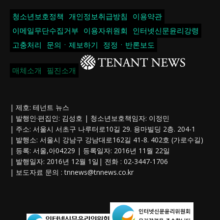
청소년보호정책
개인정보취급방침
이용약관
이메일무단수집거부
이용자위원회
인터넷신문윤리강령
고충처리
문의ㆍ제보하기
정정ㆍ반론보도
매체소개
필진소개
| 제호: 테넌트 뉴스
| 발행인·편집인: 김성호 | 청소년보호책임자: 이정민
| 주소: 서울시 서초구 나루터로10길 29. 용마빌딩 2층. 204-1
| 발행소: 서울시 강남구 강남대로162길 41-8. 402호 (가로수길)
| 등록: 서울,아04229 | 등록일자: 2016년 11월 22일
| 발행일자: 2016년 12월 1일| 전화 : 02-3447-1706
| 보도자료 문의 :
tnnews@tnnews.co.kr