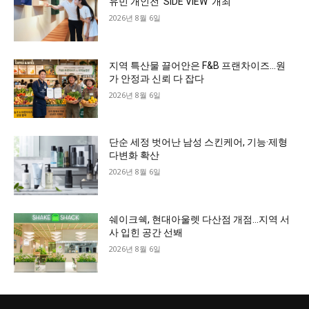
유민 개인전 ‘SIDE VIEW’ 개최
2026년 8월 6일
지역 특산물 끌어안은 F&B 프랜차이즈…원
가 안정과 신뢰 다 잡다
2026년 8월 6일
단순 세정 벗어난 남성 스킨케어, 기능·제형
다변화 확산
2026년 8월 6일
쉐이크쉑, 현대아울렛 다산점 개점…지역 서
사 입힌 공간 선봬
2026년 8월 6일