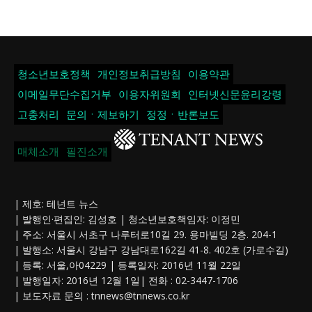
청소년보호정책
개인정보취급방침
이용약관
이메일무단수집거부
이용자위원회
인터넷신문윤리강령
고충처리
문의ㆍ제보하기
정정ㆍ반론보도
매체소개
필진소개
| 제호: 테넌트 뉴스
| 발행인·편집인: 김성호 | 청소년보호책임자: 이정민
| 주소: 서울시 서초구 나루터로10길 29. 용마빌딩 2층. 204-1
| 발행소: 서울시 강남구 강남대로162길 41-8. 402호 (가로수길)
| 등록: 서울,아04229 | 등록일자: 2016년 11월 22일
| 발행일자: 2016년 12월 1일| 전화 : 02-3447-1706
| 보도자료 문의 :
tnnews@tnnews.co.kr