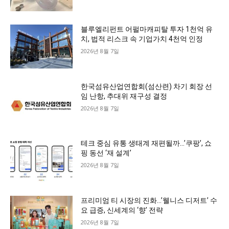
블루엘리펀트 어펄마캐피탈 투자 1천억 유
치, 법적 리스크 속 기업가치 4천억 인정
2026년 8월 7일
한국섬유산업연합회(섬산련) 차기 회장 선
임 난항, 추대위 재구성 결정
2026년 8월 7일
테크 중심 유통 생태계 재편될까…’쿠팡’, 쇼
핑 동선 ‘재 설계’
2026년 8월 7일
프리미엄 티 시장의 진화…’웰니스 디저트’ 수
요 급증, 신세계의 ‘향’ 전략
2026년 8월 7일