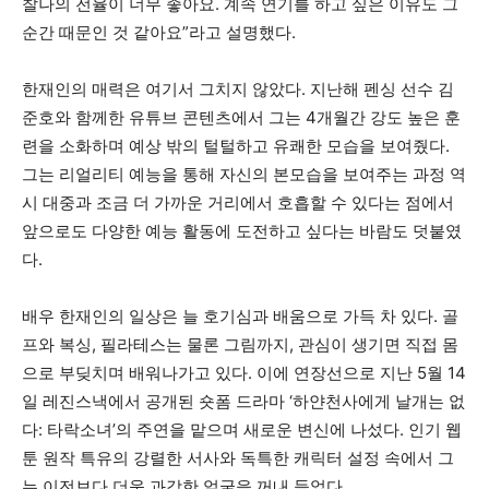
찰나의 전율이 너무 좋아요. 계속 연기를 하고 싶은 이유도 그
순간 때문인 것 같아요”라고 설명했다.
한재인의 매력은 여기서 그치지 않았다. 지난해 펜싱 선수 김
준호와 함께한 유튜브 콘텐츠에서 그는 4개월간 강도 높은 훈
련을 소화하며 예상 밖의 털털하고 유쾌한 모습을 보여줬다.
그는 리얼리티 예능을 통해 자신의 본모습을 보여주는 과정 역
시 대중과 조금 더 가까운 거리에서 호흡할 수 있다는 점에서
앞으로도 다양한 예능 활동에 도전하고 싶다는 바람도 덧붙였
다.
배우 한재인의 일상은 늘 호기심과 배움으로 가득 차 있다. 골
프와 복싱, 필라테스는 물론 그림까지, 관심이 생기면 직접 몸
으로 부딪치며 배워나가고 있다. 이에 연장선으로 지난 5월 14
일 레진스낵에서 공개된 숏폼 드라마 ‘하얀천사에게 날개는 없
다: 타락소녀’의 주연을 맡으며 새로운 변신에 나섰다. 인기 웹
툰 원작 특유의 강렬한 서사와 독특한 캐릭터 설정 속에서 그
는 이전보다 더욱 과감한 얼굴을 꺼내 들었다.