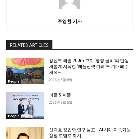
주영환 기자
RELATED ARTICLES
강원도 해발 700m 고지 ‘평창 굴비’의 탄생
새롭게 시작한 ‘애플선셋 카페’도 기대해주
세요~
2026년 8월 6일
People
피플 & 피플
2026년 8월 5일
People
신격호 창업주 연구 발표… AI 시대 지속가능
성장 모델로 제시